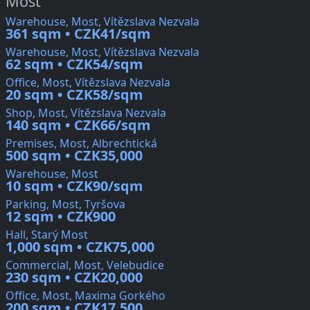
Most
Warehouse, Most, Vítězslava Nezvala
361 sqm • CZK41/sqm
Warehouse, Most, Vítězslava Nezvala
62 sqm • CZK54/sqm
Office, Most, Vítězslava Nezvala
20 sqm • CZK58/sqm
Shop, Most, Vítězslava Nezvala
140 sqm • CZK66/sqm
Premises, Most, Albrechtická
500 sqm • CZK35,000
Warehouse, Most
10 sqm • CZK90/sqm
Parking, Most, Tyršova
12 sqm • CZK900
Hall, Starý Most
1,000 sqm • CZK75,000
Commercial, Most, Velebudice
230 sqm • CZK20,000
Office, Most, Maxima Gorkého
200 sqm • CZK17,500