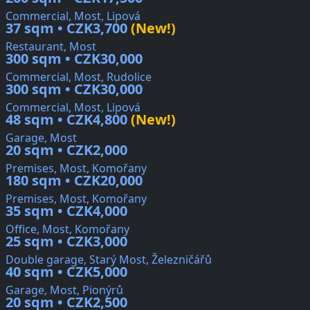
Commercial, Most, Lipová
37 sqm • CZK3,700
(New!)
Restaurant, Most
300 sqm • CZK30,000
Commercial, Most, Rudolice
300 sqm • CZK30,000
Commercial, Most, Lipová
48 sqm • CZK4,800
(New!)
Garage, Most
20 sqm • CZK2,000
Premises, Most, Komořany
180 sqm • CZK20,000
Premises, Most, Komořany
35 sqm • CZK4,000
Office, Most, Komořany
25 sqm • CZK3,000
Double garage, Starý Most, Železničářů
40 sqm • CZK5,000
Garage, Most, Pionýrů
20 sqm • CZK2,500