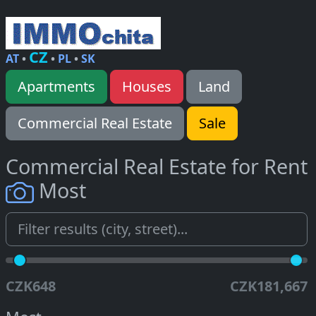
CZ
AT
•
•
PL
•
SK
Apartments
Houses
Land
Commercial Real Estate
Sale
Commercial Real Estate for Rent
Most
CZK648
CZK181,667