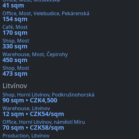
41 sqm
Office, Most, Velebudice, Pekárenská
154 sqm
Café, Most
170 sqm
Shop, Most
330 sqm
Warehouse, Most, Čepirohy
450 sqm
Shop, Most
473 sqm
Litvínov
Shop, Horní Litvínov, Podkrušnohorská
90 sqm • CZK4,500
Warehouse, Litvínov
12 sqm • CZK54/sqm
Office, Horní Litvínov, náměstí Míru
70 sqm • CZK58/sqm
Production, Litvínov