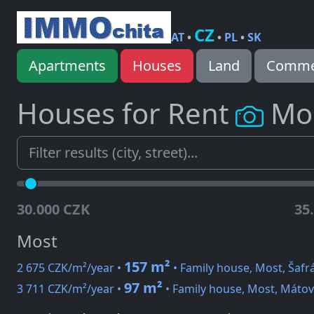
CZ
AT
•
•
PL
•
SK
Apartments
Houses
Land
Commer
Houses for Rent
Mo
30.000 CZK
35
Most
157 m²
2 675 CZK/m²/year •
• Family house, Most, Šafr
97 m²
3 711 CZK/m²/year •
• Family house, Most, Mátov