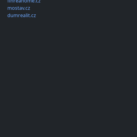
finreahome.cz
mostav.cz
dumrealit.cz