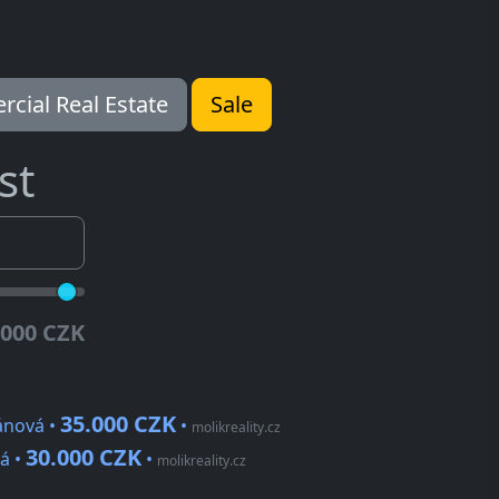
cial Real Estate
Sale
st
.000 CZK
35.000 CZK
ánová •
•
molikreality.cz
30.000 CZK
á •
•
molikreality.cz