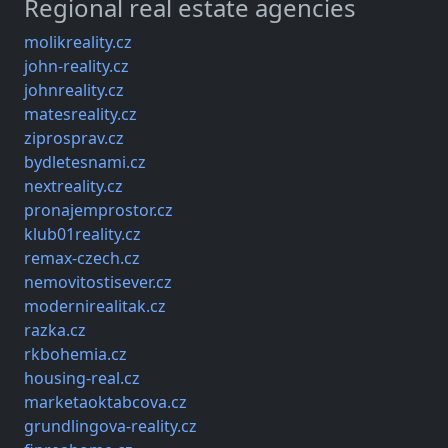
Regional real estate agencies
molikreality.cz
john-reality.cz
johnreality.cz
matesreality.cz
ziprosprav.cz
bydletesnami.cz
nextreality.cz
pronajemprostor.cz
klub01reality.cz
remax-czech.cz
nemovitostisever.cz
modernirealitak.cz
razka.cz
rkbohemia.cz
housing-real.cz
marketaoktabcova.cz
grundlingova-reality.cz