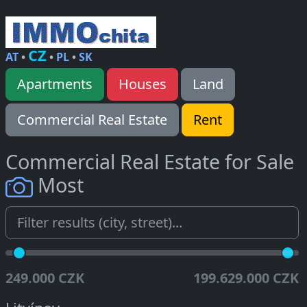
CZ
AT
•
•
PL
•
SK
Apartments
Houses
Land
Commercial Real Estate
Rent
Commercial Real Estate for Sale
Most
249.000 CZK
199.629.000 CZK