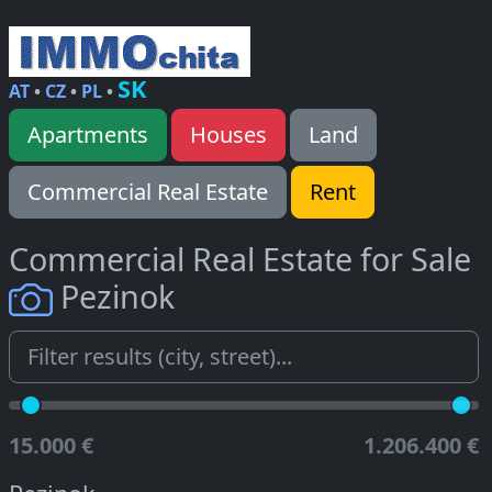
SK
AT
•
CZ
•
PL
•
Apartments
Houses
Land
Commercial Real Estate
Rent
Commercial Real Estate for Sale
Pezinok
15.000 €
1.206.400 €