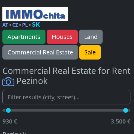
SK
AT
•
CZ
•
PL
•
Apartments
Houses
Land
Commercial Real Estate
Sale
Commercial Real Estate for Rent
Pezinok
930 €
3.500 €