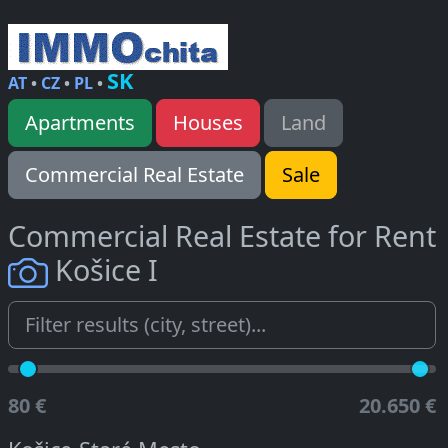
SK
AT
•
CZ
•
PL
•
Apartments
Houses
Land
Commercial Real Estate
Sale
Commercial Real Estate for Rent
Košice I
80 €
20.650 €