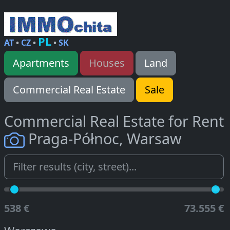
PL
AT
•
CZ
•
•
SK
Apartments
Houses
Land
Commercial Real Estate
Sale
Commercial Real Estate for Rent
Praga-Północ, Warsaw
538 €
73.555 €