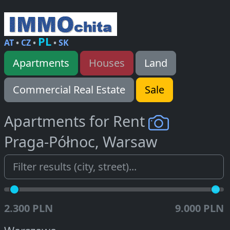
PL
AT
•
CZ
•
•
SK
Apartments
Houses
Land
Commercial Real Estate
Sale
Apartments for Rent
Praga-Północ, Warsaw
2.300 PLN
9.000 PLN