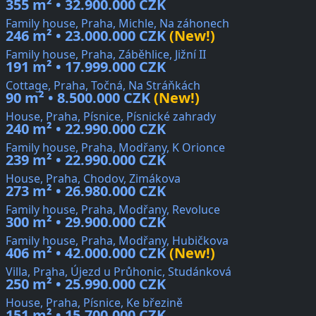
355 m² • 32.900.000 CZK
Family house, Praha, Michle, Na záhonech
246 m² • 23.000.000 CZK
(New!)
Family house, Praha, Záběhlice, Jižní II
191 m² • 17.999.000 CZK
Cottage, Praha, Točná, Na Stráňkách
90 m² • 8.500.000 CZK
(New!)
House, Praha, Písnice, Písnické zahrady
240 m² • 22.990.000 CZK
Family house, Praha, Modřany, K Orionce
239 m² • 22.990.000 CZK
House, Praha, Chodov, Zimákova
273 m² • 26.980.000 CZK
Family house, Praha, Modřany, Revoluce
300 m² • 29.900.000 CZK
Family house, Praha, Modřany, Hubičkova
406 m² • 42.000.000 CZK
(New!)
Villa, Praha, Újezd u Průhonic, Studánková
250 m² • 25.990.000 CZK
House, Praha, Písnice, Ke březině
151 m² • 15.700.000 CZK