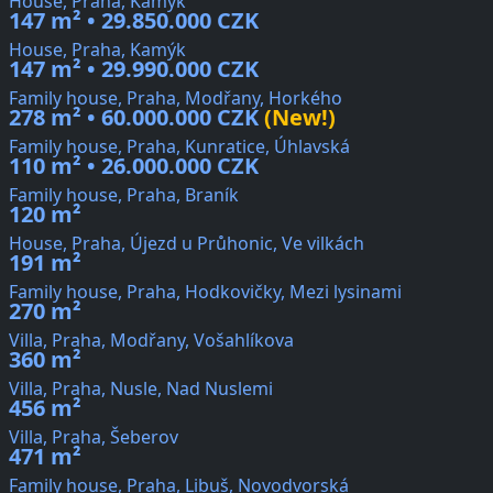
House, Praha, Kamýk
147 m² • 29.850.000 CZK
House, Praha, Kamýk
147 m² • 29.990.000 CZK
Family house, Praha, Modřany, Horkého
278 m² • 60.000.000 CZK
(New!)
Family house, Praha, Kunratice, Úhlavská
110 m² • 26.000.000 CZK
Family house, Praha, Braník
120 m²
House, Praha, Újezd u Průhonic, Ve vilkách
191 m²
Family house, Praha, Hodkovičky, Mezi lysinami
270 m²
Villa, Praha, Modřany, Vošahlíkova
360 m²
Villa, Praha, Nusle, Nad Nuslemi
456 m²
Villa, Praha, Šeberov
471 m²
Family house, Praha, Libuš, Novodvorská