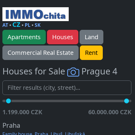
CZ
AT
•
•
PL
•
SK
Apartments
Houses
Land
Commercial Real Estate
Rent
Houses for Sale
Prague 4
1.199.000 CZK
60.000.000 CZK
Praha
Family house, Praha, Libuš, Libušská