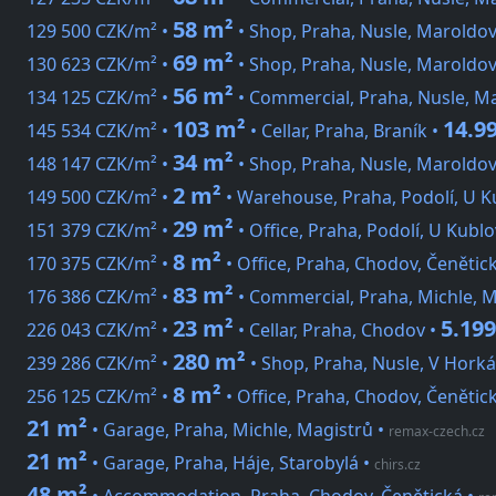
58 m²
129 500 CZK/m² •
• Shop, Praha, Nusle, Maroldo
69 m²
130 623 CZK/m² •
• Shop, Praha, Nusle, Maroldo
56 m²
134 125 CZK/m² •
• Commercial, Praha, Nusle, M
103 m²
14.9
145 534 CZK/m² •
• Cellar, Praha, Braník •
34 m²
148 147 CZK/m² •
• Shop, Praha, Nusle, Maroldo
2 m²
149 500 CZK/m² •
• Warehouse, Praha, Podolí, U K
29 m²
151 379 CZK/m² •
• Office, Praha, Podolí, U Kubl
8 m²
170 375 CZK/m² •
• Office, Praha, Chodov, Čenětic
83 m²
176 386 CZK/m² •
• Commercial, Praha, Michle, M
23 m²
5.19
226 043 CZK/m² •
• Cellar, Praha, Chodov •
280 m²
239 286 CZK/m² •
• Shop, Praha, Nusle, V Hork
8 m²
256 125 CZK/m² •
• Office, Praha, Chodov, Čenětic
21 m²
• Garage, Praha, Michle, Magistrů
•
remax-czech.cz
21 m²
• Garage, Praha, Háje, Starobylá
•
chirs.cz
48 m²