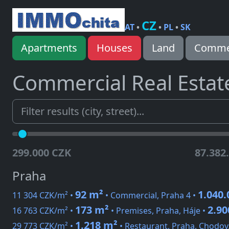
CZ
AT
•
•
PL
•
SK
Apartments
Houses
Land
Commer
Commercial Real Estat
299.000 CZK
87.382
Praha
92 m²
1.040.
11 304 CZK/m² •
• Commercial, Praha 4 •
173 m²
2.90
16 763 CZK/m² •
• Premises, Praha, Háje •
1.218 m²
29 773 CZK/m² •
• Restaurant, Praha, Chodov