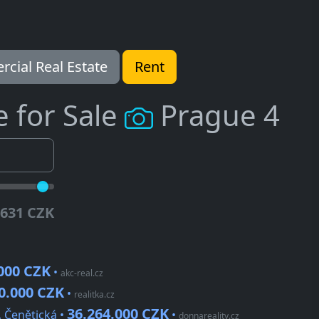
cial Real Estate
Rent
e for Sale
Prague 4
.631 CZK
000 CZK
•
akc-real.cz
0.000 CZK
•
realitka.cz
36.264.000 CZK
, Čenětická •
•
donnareality.cz