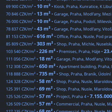
10 m²
69 900 CZK/m² •
• Kiosk, Praha, Kunratice, K Libu
13 m²
70 846 CZK/m² •
• Garage, Praha, Modřany, Mezi
10 m²
76 000 CZK/m² •
• Garage, Praha, Podolí, Milevsk
43 m²
78 837 CZK/m² •
• Garage, Praha, Modřany, Vitoš
616 m²
81 153 CZK/m² •
• Office, Praha, Nusle, Pod p
303 m²
85 809 CZK/m² •
• Shop, Praha, Michle, Nuselsk
226 m²
23.
103 540 CZK/m² •
• Premises, Praha, Háje •
18 m²
111 056 CZK/m² •
• Garage, Praha, Modřany, Vit
650 m²
112 308 CZK/m² •
• Apartment building, Praha, 
735 m²
118 888 CZK/m² •
• Shop, Praha, Braník, Údolní
58 m²
124 328 CZK/m² •
• Shop, Praha, Nusle, Maroldo
69 m²
125 391 CZK/m² •
• Shop, Praha, Nusle, Maroldo
57 m²
7.155.00
125 526 CZK/m² •
• Project, Praha 4 •
57 m²
126 509 CZK/m² •
• Commercial, Praha, Nusle, M
68 m²
127 235 CZK/m² •
• Commercial, Praha, Nusle, M