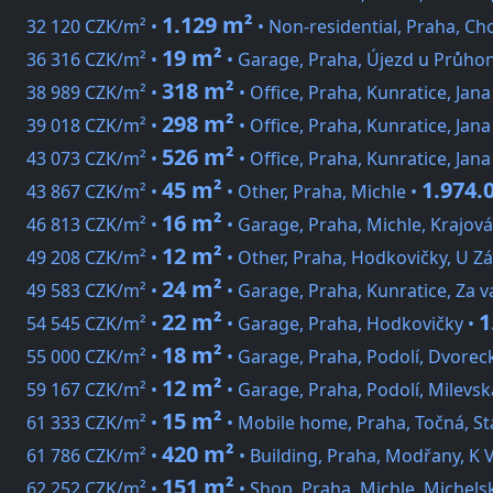
1.129 m²
32 120 CZK/m² •
• Non-residential, Praha, Ch
19 m²
36 316 CZK/m² •
• Garage, Praha, Újezd u Průho
318 m²
38 989 CZK/m² •
• Office, Praha, Kunratice, Jana
298 m²
39 018 CZK/m² •
• Office, Praha, Kunratice, Jana
526 m²
43 073 CZK/m² •
• Office, Praha, Kunratice, Jana
45 m²
1.974.
43 867 CZK/m² •
• Other, Praha, Michle •
16 m²
46 813 CZK/m² •
• Garage, Praha, Michle, Krajová
12 m²
49 208 CZK/m² •
• Other, Praha, Hodkovičky, U Zát
24 m²
49 583 CZK/m² •
• Garage, Praha, Kunratice, Za 
22 m²
1
54 545 CZK/m² •
• Garage, Praha, Hodkovičky •
18 m²
55 000 CZK/m² •
• Garage, Praha, Podolí, Dvorec
12 m²
59 167 CZK/m² •
• Garage, Praha, Podolí, Milevsk
15 m²
61 333 CZK/m² •
• Mobile home, Praha, Točná, Sta
420 m²
61 786 CZK/m² •
• Building, Praha, Modřany, K V
151 m²
62 252 CZK/m² •
• Shop, Praha, Michle, Michels