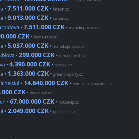
7.511.000 CZK
va •
•
faraon.cz
9.013.000 CZK
va •
•
faraon.cz
7.511.000 CZK
aroldova •
•
mariakoprivova.cz
90.000 CZK
•
home-rent.cz
5.037.000 CZK
va •
•
mariakoprivova.cz
299.000 CZK
ublova •
•
remax-czech.cz
4.390.000 CZK
ova •
•
hvbreal.cz
1.363.000 CZK
ká •
•
greenproperty.cz
14.640.000 CZK
ichelská •
•
nemovitosti.maxima.cz
9.000 CZK
•
pegasreal.cz
67.000.000 CZK
ách •
•
housevip.cz
2.049.000 CZK
ká •
•
gold-class.cz