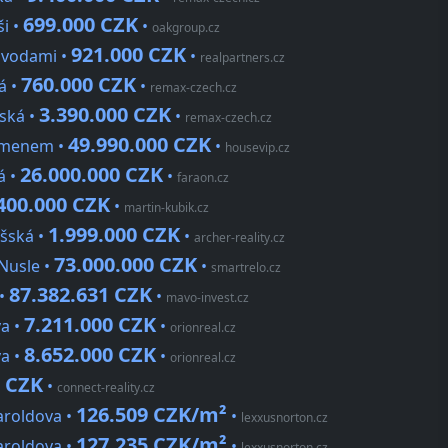
699.000 CZK
ši •
•
oakgroup.cz
921.000 CZK
 vodami •
•
realpartners.cz
760.000 CZK
á •
•
remax-czech.cz
3.390.000 CZK
ská •
•
remax-czech.cz
49.990.000 CZK
ramenem •
•
housevip.cz
26.000.000 CZK
á •
•
faraon.cz
400.000 CZK
•
martin-kubik.cz
1.999.000 CZK
ošská •
•
archer-reality.cz
73.000.000 CZK
Nusle •
•
smartrelo.cz
87.382.631 CZK
 •
•
mavo-invest.cz
7.211.000 CZK
va •
•
orionreal.cz
8.652.000 CZK
va •
•
orionreal.cz
0 CZK
•
connect-reality.cz
126.509 CZK/m²
aroldova •
•
lexxusnorton.cz
127.235 CZK/m²
aroldova •
•
lexxusnorton.cz