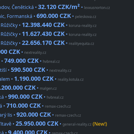
32.120 CZK/m²
odov, Čenětická •
•
lexxusnorton.cz
690.000 CZK
nic, Formanská •
•
peleskova.cz
12.398.440 CZK
 Růžičky •
•
koruna-reality.cz
11.627.430 CZK
 Růžičky •
•
koruna-reality.cz
22.656.170 CZK
 Růžičky •
•
realityequita.cz
000 CZK
•
nextreality.cz
749.000 CZK
 •
•
hvbreal.cz
590.500 CZK
iší •
•
nextreality.cz
1.190.000 CZK
valem •
•
reality.kotula.cz
.200.000 CZK
•
malgen.cz
990.000 CZK
ká •
•
hvbreal.cz
710.000 CZK
á •
•
remax-czech.cz
920.000 CZK
rý lis •
•
remax-czech.cz
25.950.000 CZK
ltavě •
•
(New!)
general-reality.cz
9.400.000 CZK
ká •
•
remax-czech.cz