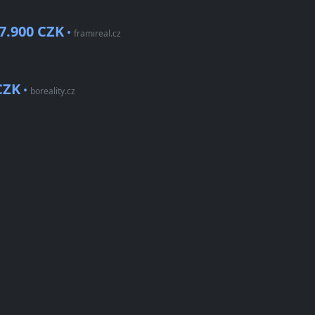
7.900 CZK
•
framireal.cz
CZK
•
boreality.cz