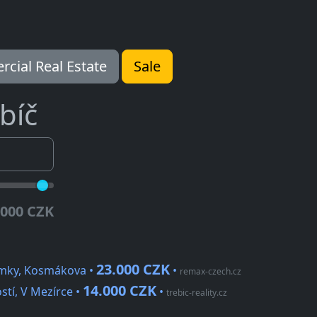
cial Real Estate
Sale
bíč
.000 CZK
23.000 CZK
omky, Kosmákova •
•
remax-czech.cz
14.000 CZK
stí, V Mezírce •
•
trebic-reality.cz