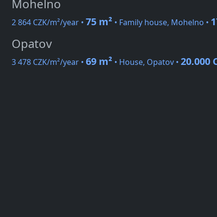
Mohelno
75 m²
1
2 864 CZK/m²/year •
• Family house, Mohelno •
Opatov
69 m²
20.000 
3 478 CZK/m²/year •
• House, Opatov •