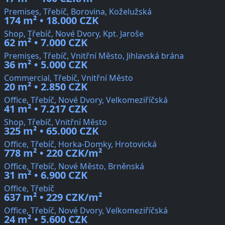
Premises, Třebíč, Borovina, Koželužská
174 m² • 18.000 CZK
Shop, Třebíč, Nové Dvory, Kpt. Jaroše
62 m² • 7.000 CZK
Premises, Třebíč, Vnitřní Město, Jihlavská brána
36 m² • 5.000 CZK
Commercial, Třebíč, Vnitřní Město
20 m² • 2.850 CZK
Office, Třebíč, Nové Dvory, Velkomeziříčská
41 m² • 7.217 CZK
Shop, Třebíč, Vnitřní Město
325 m² • 65.000 CZK
Office, Třebíč, Horka-Domky, Hrotovická
778 m² • 220 CZK/m²
Office, Třebíč, Nové Město, Brněnská
31 m² • 6.900 CZK
Office, Třebíč
637 m² • 229 CZK/m²
Office, Třebíč, Nové Dvory, Velkomeziříčská
24 m² • 5.600 CZK