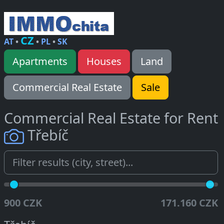
CZ
AT
•
•
PL
•
SK
Apartments
Houses
Land
Commercial Real Estate
Sale
Commercial Real Estate for Rent
Třebíč
900 CZK
171.160 CZK