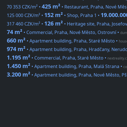
425 m²
70 353 CZK/m² •
• Restaurant, Praha, Nové Měs
152 m²
19.000.00
125 000 CZK/m² •
• Shop, Praha 1 •
126 m²
317 460 CZK/m² •
• Heritage site, Praha, Josefov
74 m²
• Commercial, Praha, Nové Město, Ostrovní
•
dumr
660 m²
• Apartment building, Praha, Staré Město
•
hous
974 m²
• Apartment building, Praha, Hradčany, Nerud
1.195 m²
• Commercial, Praha, Staré Město
•
nextreality.c
1.450 m²
• Apartment building, Praha, Malá Strana
•
co
3.200 m²
• Apartment building, Praha, Nové Město, P