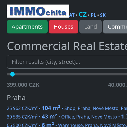
CZ
AT
•
•
PL
•
SK
Apartments
Houses
Land
Commer
Commercial Real Estat
399.000 CZK
40.000
Praha
104 m²
25 962 CZK/m² •
• Shop, Praha, Nové Město, Pa
43 m²
1.
39 535 CZK/m² •
• Office, Praha, Nové Město •
6 m²
66 500 CZK/m² •
• Warehouse, Praha, Nové Město,