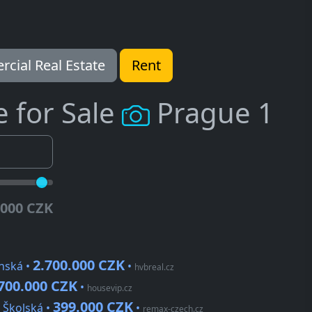
cial Real Estate
Rent
e for Sale
Prague 1
.000 CZK
2.700.000 CZK
nská •
•
hvbreal.cz
700.000 CZK
•
housevip.cz
399.000 CZK
 Školská •
•
remax-czech.cz