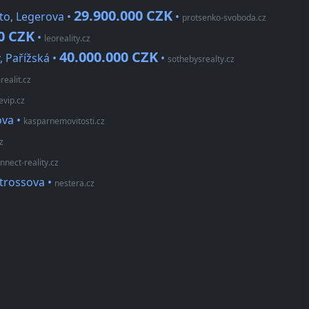
29.900.000 CZK
to, Legerova •
•
protsenko-svoboda.cz
0 CZK
•
leoreality.cz
40.000.000 CZK
, Pařížská •
•
sothebysrealty.cz
ealit.cz
evip.cz
ova
•
kasparnemovitosti.cz
z
nnect-reality.cz
štrossova
•
nestera.cz