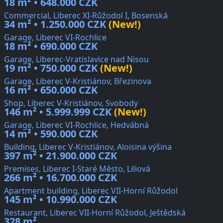
18 m² • 648.000 CZK
Commercial, Liberec XI-Růžodol I, Bosenská
34 m² • 1.250.000 CZK
(New!)
Garage, Liberec VI-Rochlice
18 m² • 690.000 CZK
Garage, Liberec-Vratislavice nad Nisou
19 m² • 750.000 CZK
(New!)
Garage, Liberec V-Kristiánov, Březinova
16 m² • 650.000 CZK
Shop, Liberec V-Kristiánov, Svobody
146 m² • 5.999.999 CZK
(New!)
Garage, Liberec VI-Rochlice, Hedvábná
14 m² • 590.000 CZK
Building, Liberec V-Kristiánov, Aloisina výšina
397 m² • 21.900.000 CZK
Premises, Liberec I-Staré Město, Liliová
266 m² • 16.700.000 CZK
Apartment building, Liberec VII-Horní Růžodol
145 m² • 10.990.000 CZK
Restaurant, Liberec VII-Horní Růžodol, Ještědská
328 m²