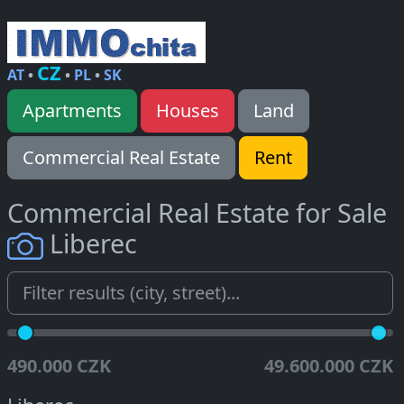
CZ
AT
•
•
PL
•
SK
Apartments
Houses
Land
Commercial Real Estate
Rent
Commercial Real Estate for Sale
Liberec
490.000 CZK
49.600.000 CZK