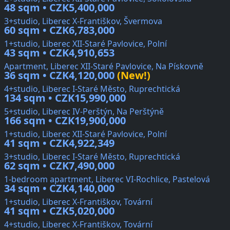
48 sqm • CZK5,400,000
3+studio, Liberec X-Františkov, Švermova
60 sqm • CZK6,783,000
1+studio, Liberec XII-Staré Pavlovice, Polní
43 sqm • CZK4,910,653
Apartment, Liberec XII-Staré Pavlovice, Na Pískovně
36 sqm • CZK4,120,000
(New!)
4+studio, Liberec I-Staré Město, Ruprechtická
134 sqm • CZK15,990,000
5+studio, Liberec IV-Perštýn, Na Perštýně
166 sqm • CZK19,900,000
1+studio, Liberec XII-Staré Pavlovice, Polní
41 sqm • CZK4,922,349
3+studio, Liberec I-Staré Město, Ruprechtická
62 sqm • CZK7,490,000
1-bedroom apartment, Liberec VI-Rochlice, Pastelová
34 sqm • CZK4,140,000
1+studio, Liberec X-Františkov, Tovární
41 sqm • CZK5,020,000
4+studio, Liberec X-Františkov, Tovární