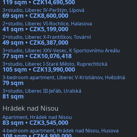
119 sqm • CZK14,690,500
3+studio, Liberec IV-Perštýn, Lípová
69 sqm • CZK8,600,000
2+studio, Liberec VI-Rochlice, Halasova
41 sqm • CZK5,199,000
2+studio, Liberec X-Františkov, Tovární
49 sqm • CZK6,387,000
3+studio, Liberec XXV-Vesec, K Sportovnímu Areálu
77 sqm • CZK10,076,418
3+studio, Liberec I-Staré Město, Ruprechtická
105 sqm • CZK13,990,000
3-bedroom apartment, Liberec V-Kristiánov, Hvězdná
79 sqm
3+studio, Liberec III-Jeřáb, Uralská
81 sqm
Hrádek nad Nisou
Apartment, Hrádek nad Nisou
83 sqm • CZK3,545,000
4-bedroom apartment, Hrádek nad Nisou, Husova
108 sqm • CZK4,900,000