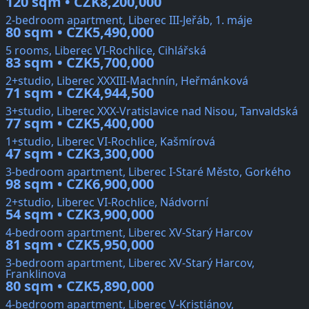
120 sqm • CZK8,200,000
2-bedroom apartment, Liberec III-Jeřáb, 1. máje
80 sqm • CZK5,490,000
5 rooms, Liberec VI-Rochlice, Cihlářská
83 sqm • CZK5,700,000
2+studio, Liberec XXXIII-Machnín, Heřmánková
71 sqm • CZK4,944,500
3+studio, Liberec XXX-Vratislavice nad Nisou, Tanvaldská
77 sqm • CZK5,400,000
1+studio, Liberec VI-Rochlice, Kašmírová
47 sqm • CZK3,300,000
3-bedroom apartment, Liberec I-Staré Město, Gorkého
98 sqm • CZK6,900,000
2+studio, Liberec VI-Rochlice, Nádvorní
54 sqm • CZK3,900,000
4-bedroom apartment, Liberec XV-Starý Harcov
81 sqm • CZK5,950,000
3-bedroom apartment, Liberec XV-Starý Harcov,
Franklinova
80 sqm • CZK5,890,000
4-bedroom apartment, Liberec V-Kristiánov,