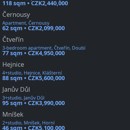
118 sqm • CZK2,440,000
Černousy
Apartment, Černousy
62 sqm • CZK2,099,000
Čtveřín
3-bedroom apartment, Čtveřín, Doubí
77 sqm • CZK4,950,000
Hejnice
4+studio, Hejnice, Klášterní
88 sqm • CZK5,600,000
Janův Důl
3+studio, Janův Důl
95 sqm • CZK3,990,000
Mníšek
2+studio, Mníšek, Horní
46 sqm • CZK5,100,000