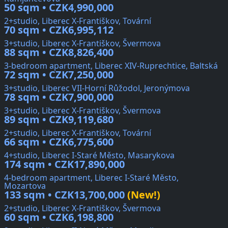
50 sqm • CZK4,990,000
2+studio, Liberec X-Františkov, Tovární
70 sqm • CZK6,995,112
3+studio, Liberec X-Františkov, Švermova
88 sqm • CZK8,826,400
3-bedroom apartment, Liberec XIV-Ruprechtice, Baltská
72 sqm • CZK7,250,000
3+studio, Liberec VII-Horní Růžodol, Jeronýmova
78 sqm • CZK7,900,000
3+studio, Liberec X-Františkov, Švermova
89 sqm • CZK9,119,680
2+studio, Liberec X-Františkov, Tovární
66 sqm • CZK6,775,600
4+studio, Liberec I-Staré Město, Masarykova
174 sqm • CZK17,890,000
4-bedroom apartment, Liberec I-Staré Město,
Mozartova
133 sqm • CZK13,700,000
(New!)
2+studio, Liberec X-Františkov, Švermova
60 sqm • CZK6,198,800