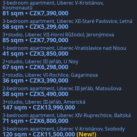
3-bedroom apartment, Liberec V-Kristiánov,
Kosmonautů
81 sqm • CZK7,390,000
3-bedroom apartment, Liberec XII-Staré Pavlovice, Letná
58 sqm • CZK5,299,000
3+studio, Liberec VII-Horní Růžodol, Jeronýmova
85 sqm • CZK7,790,000
1-bedroom apartment, Liberec-Vratislavice nad Nisou
41 sqm • CZK3,850,000
2+studio, Liberec III-Jeřáb, U Nisy
67 sqm • CZK6,298,000
2+studio, Liberec VI-Rochlice, Gagarinova
36 sqm • CZK3,390,000
2-bedroom apartment, Liberec III-Jeřáb, Matoušova
58 sqm • CZK5,490,000
3+studio, Liberec III-Jeřáb, Americká
147 sqm • CZK13,990,000
3-bedroom apartment, Liberec XIV-Ruprechtice, Baltská
71 sqm • CZK6,800,000
3-bedroom apartment, Liberec V-Kristiánov, Svobody
120 sqm • CZK11,500,000
(New!)