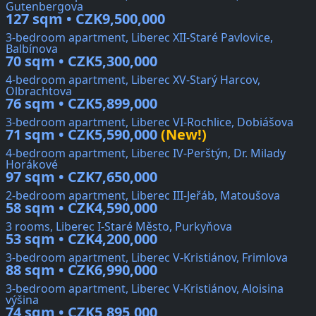
Gutenbergova
127 sqm • CZK9,500,000
3-bedroom apartment, Liberec XII-Staré Pavlovice,
Balbínova
70 sqm • CZK5,300,000
4-bedroom apartment, Liberec XV-Starý Harcov,
Olbrachtova
76 sqm • CZK5,899,000
3-bedroom apartment, Liberec VI-Rochlice, Dobiášova
71 sqm • CZK5,590,000
(New!)
4-bedroom apartment, Liberec IV-Perštýn, Dr. Milady
Horákové
97 sqm • CZK7,650,000
2-bedroom apartment, Liberec III-Jeřáb, Matoušova
58 sqm • CZK4,590,000
3 rooms, Liberec I-Staré Město, Purkyňova
53 sqm • CZK4,200,000
3-bedroom apartment, Liberec V-Kristiánov, Frimlova
88 sqm • CZK6,990,000
3-bedroom apartment, Liberec V-Kristiánov, Aloisina
výšina
74 sqm • CZK5,895,000