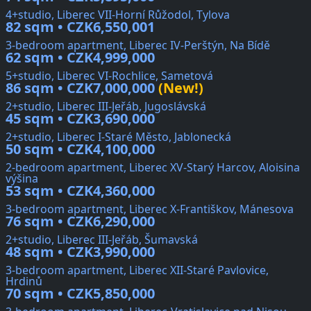
4+studio, Liberec VII-Horní Růžodol, Tylova
82 sqm • CZK6,550,001
3-bedroom apartment, Liberec IV-Perštýn, Na Bídě
62 sqm • CZK4,999,000
5+studio, Liberec VI-Rochlice, Sametová
86 sqm • CZK7,000,000
(New!)
2+studio, Liberec III-Jeřáb, Jugoslávská
45 sqm • CZK3,690,000
2+studio, Liberec I-Staré Město, Jablonecká
50 sqm • CZK4,100,000
2-bedroom apartment, Liberec XV-Starý Harcov, Aloisina
výšina
53 sqm • CZK4,360,000
3-bedroom apartment, Liberec X-Františkov, Mánesova
76 sqm • CZK6,290,000
2+studio, Liberec III-Jeřáb, Šumavská
48 sqm • CZK3,990,000
3-bedroom apartment, Liberec XII-Staré Pavlovice,
Hrdinů
70 sqm • CZK5,850,000