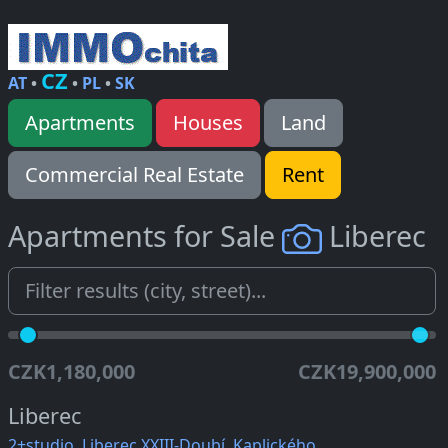
CZ
AT
•
•
PL
•
SK
Apartments
Houses
Land
Commercial Real Estate
Rent
Apartments for Sale
Liberec
CZK1,180,000
CZK19,900,000
Liberec
2+studio, Liberec XXIII-Doubí, Kaplického