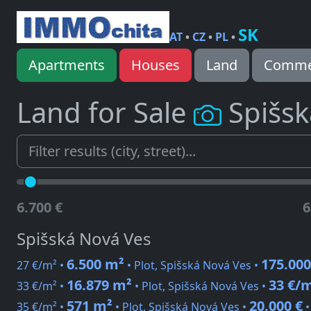
SK
AT
•
CZ
•
PL
•
Apartments
Houses
Land
Commer
Land for Sale
Spišs
6.700 €
6
Spišská Nová Ves
6.500 m²
175.000
27 €/m² •
• Plot, Spišská Nová Ves •
16.879 m²
33 €/
33 €/m² •
• Plot, Spišská Nová Ves •
571 m²
20.000 €
35 €/m² •
• Plot, Spišská Nová Ves •