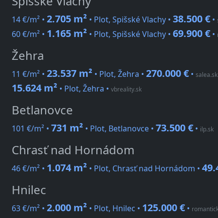
Spišské Vlachy
2.705 m²
38.500 €
14 €/m² •
• Plot, Spišské Vlachy •
•
1.165 m²
69.900 €
60 €/m² •
• Plot, Spišské Vlachy •
•
Žehra
23.537 m²
270.000 €
11 €/m² •
• Plot, Žehra •
•
salea.sk
15.624 m²
• Plot, Žehra
•
vbreality.sk
Betlanovce
731 m²
73.500 €
101 €/m² •
• Plot, Betlanovce •
•
ilp.sk
Chrasť nad Hornádom
1.074 m²
49.
46 €/m² •
• Plot, Chrasť nad Hornádom •
Hnilec
2.000 m²
125.000 €
63 €/m² •
• Plot, Hnilec •
•
romantic