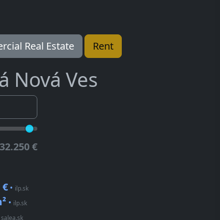
cial Real Estate
Rent
ká Nová Ves
32.250 €
 €
•
ilp.sk
m²
•
ilp.sk
•
salea.sk