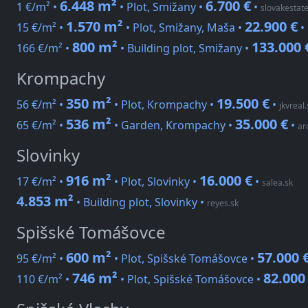
6.448 m²
6.700 €
1 €/m² •
• Plot, Smižany •
•
slovakestat
1.570 m²
22.900 €
15 €/m² •
• Plot, Smižany, Maša •
•
800 m²
133.000 
166 €/m² •
• Building plot, Smižany •
Krompachy
350 m²
19.500 €
56 €/m² •
• Plot, Krompachy •
•
jkvreal.
536 m²
35.000 €
65 €/m² •
• Garden, Krompachy •
•
ar
Slovinky
916 m²
16.000 €
17 €/m² •
• Plot, Slovinky •
•
salea.sk
4.853 m²
• Building plot, Slovinky
•
reyes.sk
Spišské Tomášovce
600 m²
57.000 
95 €/m² •
• Plot, Spišské Tomášovce •
746 m²
82.000
110 €/m² •
• Plot, Spišské Tomášovce •