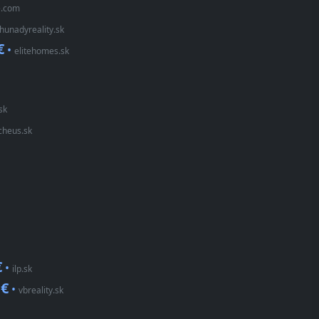
e.com
hunadyreality.sk
€
•
elitehomes.sk
sk
cheus.sk
€
•
ilp.sk
 €
•
vbreality.sk