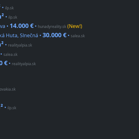
²
•
ilp.sk
m²
•
ilp.sk
14.000 €
va •
•
(New!)
hunadyreality.sk
30.000 €
ká Huta, Slnečná •
•
salea.sk
m²
•
realityalpia.sk
•
salea.sk
0 €
•
realityalpia.sk
ovakia.sk
²
•
ilp.sk