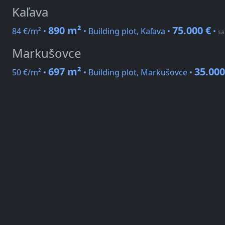
Kaľava
890 m²
75.000 €
84 €/m² •
• Building plot, Kaľava •
•
sa
Markušovce
697 m²
35.000
50 €/m² •
• Building plot, Markušovce •