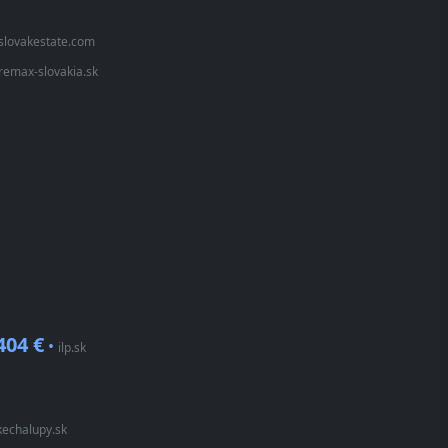
slovakestate.com
remax-slovakia.sk
404 €
•
ilp.sk
kechalupy.sk