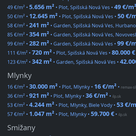
5.656 m²
49 €/m
49 €/m² •
• Plot, Spišská Nová Ves •
12.645 m²
50 €/
50 €/m² •
• Plot, Spišská Nová Ves •
241 m²
58 €/m² •
• Garden, Spišská Nová Ves, Hurbano
354 m²
85 €/m² •
• Garden, Spišská Nová Ves, Novoves
282 m²
99 €/
99 €/m² •
• Garden, Spišská Nová Ves •
720 m²
80.000 €
111 €/m² •
• Plot, Spišská Nová Ves •
342 m²
42.00
123 €/m² •
• Garden, Spišská Nová Ves •
Mlynky
30.000 m²
16 €/m²
16 €/m² •
• Plot, Mlynky •
•
remax-sl
921 m²
36 €/m²
36 €/m² •
• Plot, Mlynky •
•
ilp.sk
4.244 m²
53 €/m
53 €/m² •
• Plot, Mlynky, Biele Vody •
1.047 m²
59.700 €
57 €/m² •
• Plot, Mlynky •
•
ilp.sk
Smižany