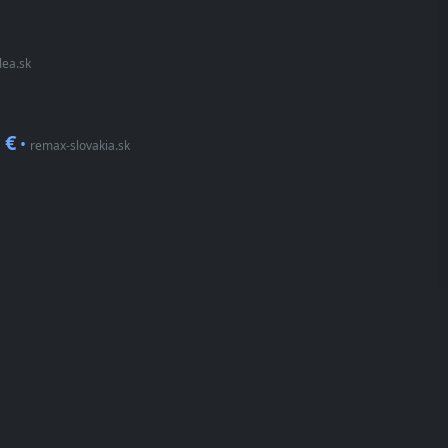
lea.sk
 €
•
remax-slovakia.sk