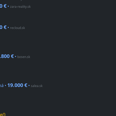
0 €
•
zara-reality.sk
0 €
•
recloud.sk
.800 €
•
bosen.sk
19.000 €
ná •
•
salea.sk
w!)