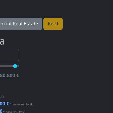
cial Real Estate
Rent
a
80.800 €
.sk
00 €
•
zara-reality.sk
€
•
zara-reality.sk