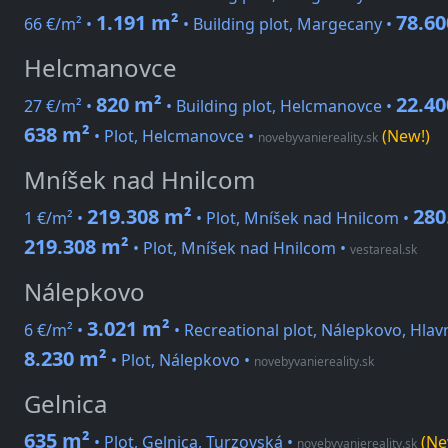
1.191 m²
78.60
66 €/m² •
• Building plot, Margecany •
Helcmanovce
820 m²
22.40
27 €/m² •
• Building plot, Helcmanovce •
638 m²
• Plot, Helcmanovce
•
(New!)
novebyvaniereality.sk
Mníšek nad Hnilcom
219.308 m²
280
1 €/m² •
• Plot, Mníšek nad Hnilcom •
219.308 m²
• Plot, Mníšek nad Hnilcom
•
vestareal.sk
Nálepkovo
3.021 m²
6 €/m² •
• Recreational plot, Nálepkovo, Hlav
8.230 m²
• Plot, Nálepkovo
•
novebyvaniereality.sk
Gelnica
635 m²
• Plot, Gelnica, Turzovská
•
(Ne
novebyvaniereality.sk