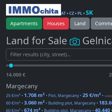
SK
AT
•
CZ
•
PL
•
Apartments
Houses
Land
Commer
Land for Sale
Gelnic
14.000 €
2
Margecany
1.708 m²
25 €/m²
25 €/m² •
• Plot, Margecany •
•
salea
3.060 m²
183.6
60 €/m² •
• Building plot, Margecany •
674 m²
40.440 
60 €/m² •
• Building plot, Margecany •