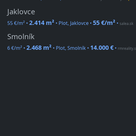
Jaklovce
2.414 m²
55 €/m²
55 €/m² •
• Plot, Jaklovce •
•
salea.sk
Smolník
2.468 m²
14.000 €
6 €/m² •
• Plot, Smolník •
•
rmreality.