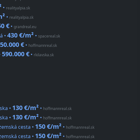
²
•
realityalpia.sk
m²
•
realityalpia.sk
50 €
•
grandreal.eu
430 €/m²
vá •
•
spacereal.sk
50.000 €
•
hoffmannreal.sk
590.000 €
•
•
rkilavska.sk
130 €/m²
rska •
•
hoffmannreal.sk
130 €/m²
rska •
•
hoffmannreal.sk
150 €/m²
ozemská cesta •
•
hoffmannreal.sk
150 €/m²
ozemská cesta •
•
hoffmannreal.sk