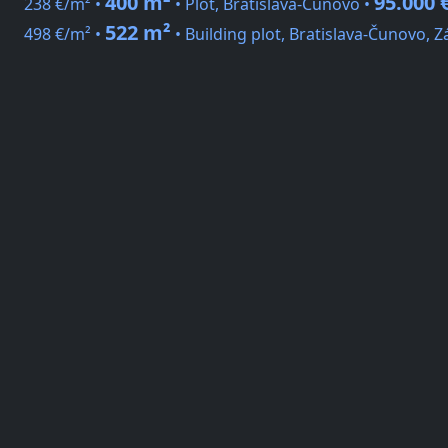
400 m²
95.000 
238 €/m² •
• Plot, Bratislava-Čunovo •
522 m²
498 €/m² •
• Building plot, Bratislava-Čunovo,