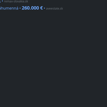
€
•
remax-slovakia.sk
260.000 €
 Záhumenná •
•
aveestate.sk