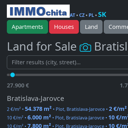
SK
AT
•
CZ
•
PL
•
Apartments
Houses
Land
Commer
Land for Sale
Bratis
27.900 €
1.7
Bratislava-Jarovce
54.378 m²
2 €/m²
2 €/m² •
• Plot, Bratislava-Jarovce •
6.000 m²
10 €/m
10 €/m² •
• Plot, Bratislava-Jarovce •
7.800 m²
10 €/m
10 €/m² •
• Plot, Bratislava-Jarovce •