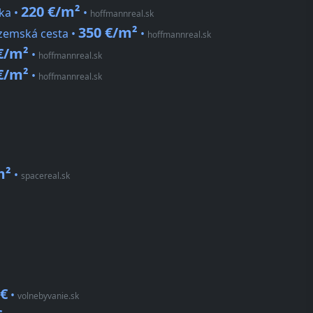
220 €/m²
cka •
•
hoffmannreal.sk
350 €/m²
ozemská cesta •
•
hoffmannreal.sk
€/m²
•
hoffmannreal.sk
€/m²
•
hoffmannreal.sk
m²
•
spacereal.sk
 €
•
volnebyvanie.sk