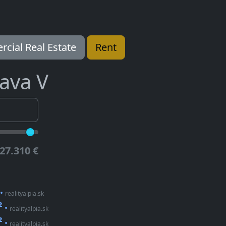
cial Real Estate
Rent
lava V
27.310 €
•
realityalpia.sk
²
•
realityalpia.sk
²
•
realityalpia.sk