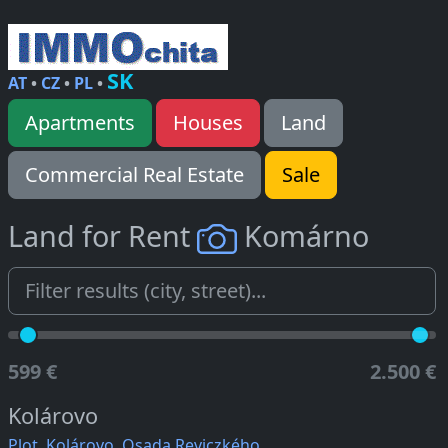
SK
AT
•
CZ
•
PL
•
Apartments
Houses
Land
Commercial Real Estate
Sale
Land for Rent
Komárno
599 €
2.500 €
Kolárovo
Plot, Kolárovo, Osada Reviczkého