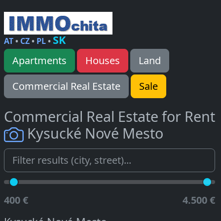
SK
AT
•
CZ
•
PL
•
Apartments
Houses
Land
Commercial Real Estate
Sale
Commercial Real Estate for Rent
Kysucké Nové Mesto
400 €
4.500 €