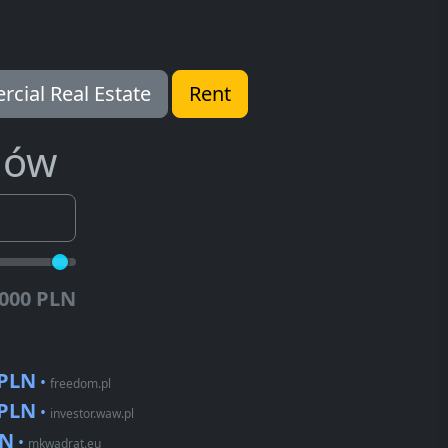
cial Real Estate
Rent
dów
.000 PLN
 PLN
•
freedom.pl
 PLN
•
investor.waw.pl
LN
•
mkwadrat.eu