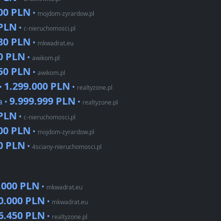
000 PLN
•
mojdom-zyrardow.pl
 PLN
•
c-nieruchomosci.pl
180 PLN
•
mkwadrat.eu
0 PLN
•
awikom.pl
250 PLN
•
awikom.pl
1.299.000 PLN
 •
•
realtyzone.pl
9.999.999 PLN
a •
•
realtyzone.pl
 PLN
•
c-nieruchomosci.pl
000 PLN
•
mojdom-zyrardow.pl
0 PLN
•
4sciany-nieruchomosci.pl
.000 PLN
•
mkwadrat.eu
0.000 PLN
•
mkwadrat.eu
6.450 PLN
•
realtyzone.pl