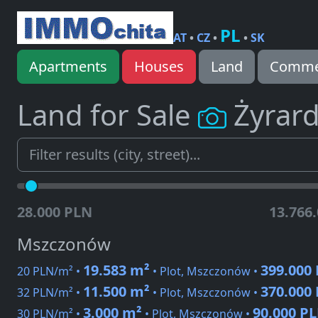
PL
AT
•
CZ
•
•
SK
Apartments
Houses
Land
Commer
Land for Sale
Żyrar
28.000 PLN
13.766
Mszczonów
19.583 m²
399.000
20 PLN/m² •
• Plot, Mszczonów •
11.500 m²
370.000
32 PLN/m² •
• Plot, Mszczonów •
3.000 m²
90.000 P
30 PLN/m² •
• Plot, Mszczonów •