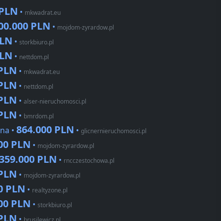
 PLN
•
mkwadrat.eu
00.000 PLN
•
mojdom-zyrardow.pl
PLN
•
storkbiuro.pl
PLN
•
nettdom.pl
 PLN
•
mkwadrat.eu
 PLN
•
nettdom.pl
 PLN
•
alser-nieruchomosci.pl
 PLN
•
bmrdom.pl
864.000 PLN
lna •
•
glicnernieruchomosci.pl
000 PLN
•
mojdom-zyrardow.pl
359.000 PLN
•
rncczestochowa.pl
 PLN
•
mojdom-zyrardow.pl
0 PLN
•
realtyzone.pl
000 PLN
•
storkbiuro.pl
 PLN
•
brusilewicz.pl