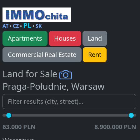
PL
AT
•
CZ
•
•
SK
Apartments
Houses
Land
Commercial Real Estate
Rent
Land for Sale
Praga-Południe, Warsaw
63.000 PLN
8.900.000 PLN