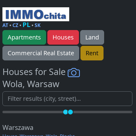
PL
AT
•
CZ
•
•
SK
Apartments
Houses
Land
Commercial Real Estate
Rent
Houses for Sale
Wola, Warsaw
Warszawa