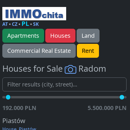
PL
AT
•
CZ
•
•
SK
Apartments
Houses
Land
Commercial Real Estate
Rent
Houses for Sale
Radom
192.000 PLN
5.500.000 PLN
Piastów
House, Piastów