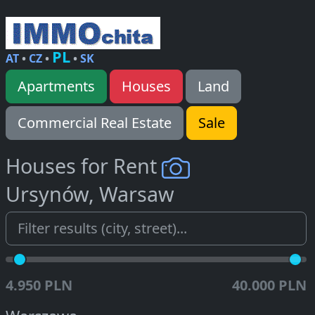
PL
AT
•
CZ
•
•
SK
Apartments
Houses
Land
Commercial Real Estate
Sale
Houses for Rent
Ursynów, Warsaw
4.950 PLN
40.000 PLN