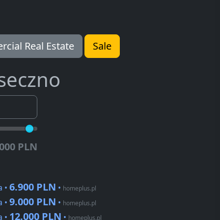
cial Real Estate
Sale
seczno
.000 PLN
6.900 PLN
a •
•
homeplus.pl
9.000 PLN
a •
•
homeplus.pl
12.000 PLN
a •
•
homeplus.pl