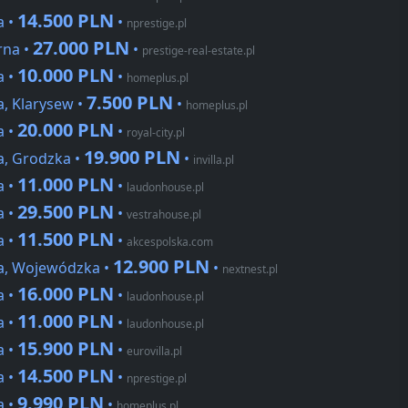
14.500 PLN
a •
•
nprestige.pl
27.000 PLN
rna •
•
prestige-real-estate.pl
10.000 PLN
a •
•
homeplus.pl
7.500 PLN
a, Klarysew •
•
homeplus.pl
20.000 PLN
a •
•
royal-city.pl
19.900 PLN
a, Grodzka •
•
invilla.pl
11.000 PLN
a •
•
laudonhouse.pl
29.500 PLN
a •
•
vestrahouse.pl
11.500 PLN
a •
•
akcespolska.com
12.900 PLN
na, Wojewódzka •
•
nextnest.pl
16.000 PLN
a •
•
laudonhouse.pl
11.000 PLN
a •
•
laudonhouse.pl
15.900 PLN
a •
•
eurovilla.pl
14.500 PLN
a •
•
nprestige.pl
9.990 PLN
a •
•
homeplus.pl