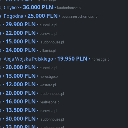
36.000 PLN
, Chylice •
•
laudonhouse.pl
25.000 PLN
a, Pogodna •
•
petra.nieruchomosci.pl
29.900 PLN
a •
•
eurovilla.pl
22.000 PLN
a •
•
eurovilla.pl
15.000 PLN
a •
•
laudonhouse.pl
24.000 PLN
a •
•
villamia.pl
19.950 PLN
, Aleja Wojska Polskiego •
•
nprestige.pl
20.000 PLN
a •
•
eurovilla.pl
13.000 PLN
a •
•
nprestige.pl
12.000 PLN
a •
•
westate.pl
20.000 PLN
a •
•
laudonhouse.pl
16.000 PLN
a •
•
realtyzone.pl
13.500 PLN
a •
•
eurovilla.pl
30.000 PLN
a •
•
laudonhouse.pl
23.000 PLN
a •
•
laudonhouse.pl