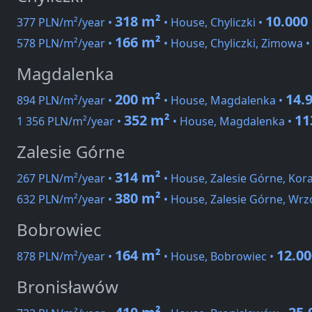
318 m²
10.000
377 PLN/m²/year •
• House, Chyliczki •
166 m²
578 PLN/m²/year •
• House, Chyliczki, Zimowa 
Magdalenka
200 m²
14.
894 PLN/m²/year •
• House, Magdalenka •
352 m²
11
1 356 PLN/m²/year •
• House, Magdalenka •
Zalesie Górne
314 m²
267 PLN/m²/year •
• House, Zalesie Górne, Ko
380 m²
632 PLN/m²/year •
• House, Zalesie Górne, Wr
Bobrowiec
164 m²
12.0
878 PLN/m²/year •
• House, Bobrowiec •
Bronisławów