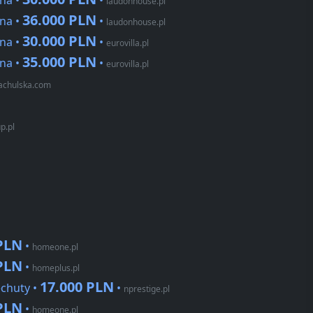
rna •
•
laudonhouse.pl
36.000 PLN
rna •
•
laudonhouse.pl
30.000 PLN
rna •
•
eurovilla.pl
35.000 PLN
rna •
•
eurovilla.pl
achulska.com
p.pl
 PLN
•
homeone.pl
 PLN
•
homeplus.pl
17.000 PLN
echuty •
•
nprestige.pl
 PLN
•
homeone.pl