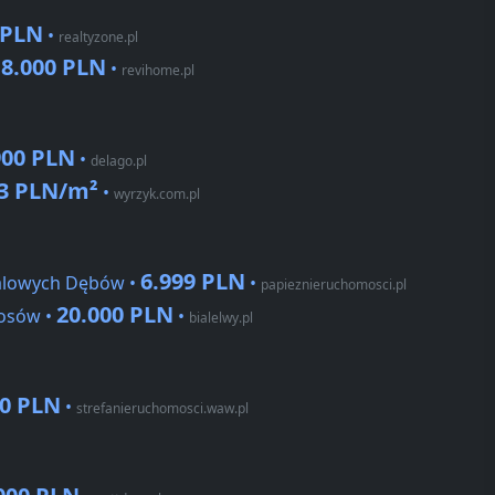
 PLN
•
realtyzone.pl
8.000 PLN
•
•
revihome.pl
900 PLN
•
delago.pl
3 PLN/m²
•
wyrzyk.com.pl
6.999 PLN
ralowych Dębów •
•
papieznieruchomosci.pl
20.000 PLN
zosów •
•
bialelwy.pl
00 PLN
•
strefanieruchomosci.waw.pl