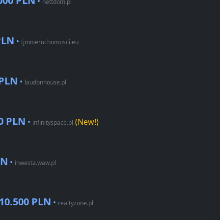
000 PLN
•
nettdom.pl
PLN
•
tjmnieruchomosci.eu
 PLN
•
laudonhouse.pl
0 PLN
•
(New!)
infinityspace.pl
LN
•
inwesta.waw.pl
10.500 PLN
•
realtyzone.pl