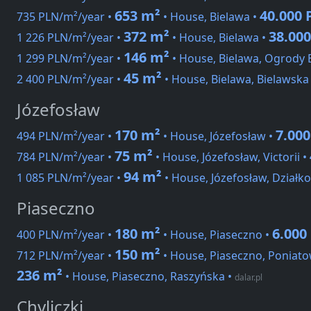
653 m²
40.000
735 PLN/m²/year •
• House, Bielawa •
372 m²
38.00
1 226 PLN/m²/year •
• House, Bielawa •
146 m²
1 299 PLN/m²/year •
• House, Bielawa, Ogrody 
45 m²
2 400 PLN/m²/year •
• House, Bielawa, Bielawska
Józefosław
170 m²
7.00
494 PLN/m²/year •
• House, Józefosław •
75 m²
784 PLN/m²/year •
• House, Józefosław, Victorii •
94 m²
1 085 PLN/m²/year •
• House, Józefosław, Działk
Piaseczno
180 m²
6.000
400 PLN/m²/year •
• House, Piaseczno •
150 m²
712 PLN/m²/year •
• House, Piaseczno, Poniat
236 m²
• House, Piaseczno, Raszyńska
•
dalar.pl
Chyliczki