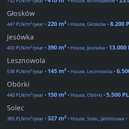
410 m²
25.
732 PLN/m²/year •
• House, Bronisławów •
Głosków
220 m²
8.200 
447 PLN/m²/year •
• House, Głosków •
Jesówka
390 m²
13.000
400 PLN/m²/year •
• House, Jesówka •
Lesznowola
145 m²
6.50
538 PLN/m²/year •
• House, Lesznowola •
Obórki
150 m²
5.500 P
440 PLN/m²/year •
• House, Obórki •
Solec
327 m²
385 PLN/m²/year •
• House, Solec, Jaśminowa •