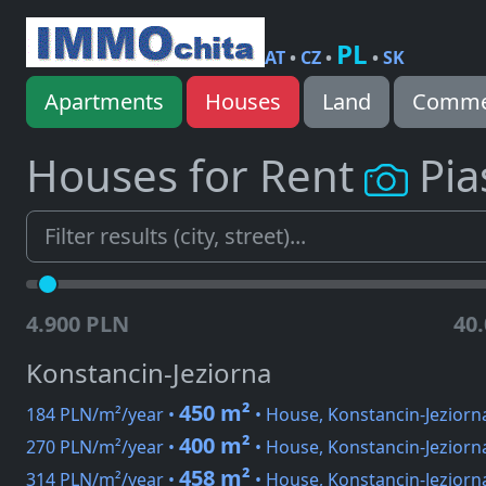
PL
AT
•
CZ
•
•
SK
Apartments
Houses
Land
Commer
Houses for Rent
Pia
4.900 PLN
40
Konstancin-Jeziorna
450 m²
184 PLN/m²/year •
• House, Konstancin-Jeziorn
400 m²
270 PLN/m²/year •
• House, Konstancin-Jeziorn
458 m²
314 PLN/m²/year •
• House, Konstancin-Jeziorn