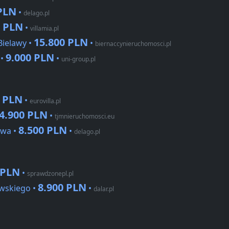
 PLN
•
delago.pl
0 PLN
•
villamia.pl
15.800 PLN
Bielawy •
•
biernaccynieruchomosci.pl
9.000 PLN
 •
•
uni-group.pl
0 PLN
•
eurovilla.pl
4.900 PLN
•
tjmnieruchomosci.eu
8.500 PLN
owa •
•
delago.pl
 PLN
•
sprawdzonepl.pl
8.900 PLN
owskiego •
•
dalar.pl