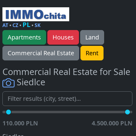
PL
AT
•
CZ
•
•
SK
Apartments
Houses
Land
Commercial Real Estate
Rent
Commercial Real Estate for Sale
Siedlce
110.000 PLN
4.500.000 PLN