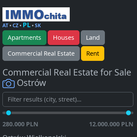
PL
AT
•
CZ
•
•
SK
Apartments
Houses
Land
Commercial Real Estate
Rent
Commercial Real Estate for Sale
Ostrów
280.000 PLN
12.000.000 PLN