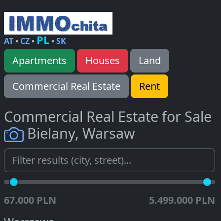
PL
AT
•
CZ
•
•
SK
Apartments
Houses
Land
Commercial Real Estate
Rent
Commercial Real Estate for Sale
Bielany, Warsaw
67.000 PLN
5.499.000 PLN