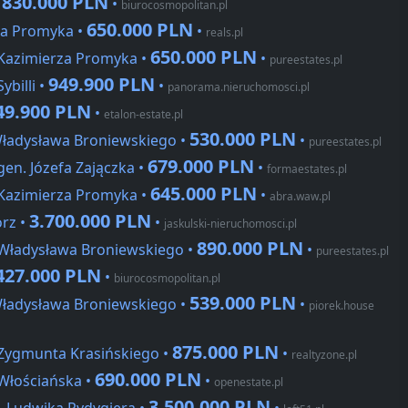
830.000 PLN
•
•
biurocosmopolitan.pl
650.000 PLN
za Promyka •
•
reals.pl
650.000 PLN
 Kazimierza Promyka •
•
pureestates.pl
949.900 PLN
ybilli •
•
panorama.nieruchomosci.pl
49.900 PLN
•
etalon-estate.pl
530.000 PLN
Władysława Broniewskiego •
•
pureestates.pl
679.000 PLN
gen. Józefa Zajączka •
•
formaestates.pl
645.000 PLN
 Kazimierza Promyka •
•
abra.waw.pl
3.700.000 PLN
rz •
•
jaskulski-nieruchomosci.pl
890.000 PLN
 Władysława Broniewskiego •
•
pureestates.pl
427.000 PLN
•
biurocosmopolitan.pl
539.000 PLN
Władysława Broniewskiego •
•
piorek.house
875.000 PLN
 Zygmunta Krasińskiego •
•
realtyzone.pl
690.000 PLN
 Włościańska •
•
openestate.pl
3.500.000 PLN