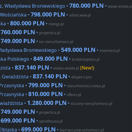
780.000 PLN
z, Władysława Broniewskiego •
•
wawa-estate.p
798.000 PLN
 Włościańska •
•
adres.waw.pl
800.000 PLN
ska •
•
mengs.pl
760.000 PLN
•
•
propertica.pl
749.000 PLN
•
•
tur-nieruchomosci.pl
549.000 PLN
Władysława Broniewskiego •
•
vivainvest.pl
849.000 PLN
ska Polskiego •
•
brokerexpress.pl
837.140 PLN
zista •
•
(New!)
etalon-estate.pl
837.140 PLN
, Gwiaździsta •
•
eksperci.pro
799.000 PLN
 Przasnyska •
•
nieruchomosci.notus.pl
810.000 PLN
 Przasnyska •
•
ofkors.pl
1.280.000 PLN
wiaździsta •
•
4sciany-nieruchomosci.pl
749.000 PLN
•
•
propertica.pl
699.000 PLN
•
•
sprinthouse.pl
699.000 PLN
Elbląska •
•
biernaccynieruchomosci.pl