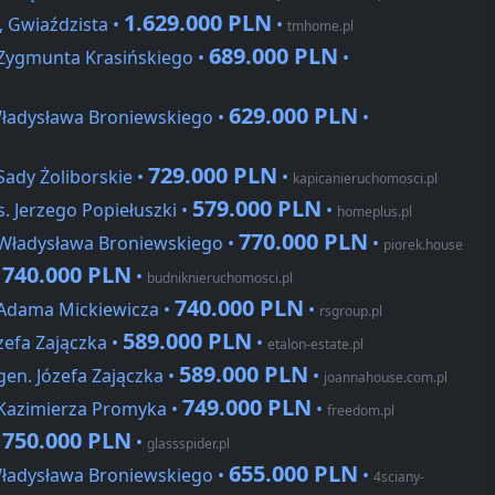
1.629.000 PLN
, Gwiaździsta •
•
tmhome.pl
689.000 PLN
 Zygmunta Krasińskiego •
•
629.000 PLN
Władysława Broniewskiego •
•
729.000 PLN
Sady Żoliborskie •
•
kapicanieruchomosci.pl
579.000 PLN
. Jerzego Popiełuszki •
•
homeplus.pl
770.000 PLN
 Władysława Broniewskiego •
•
piorek.house
740.000 PLN
•
•
budniknieruchomosci.pl
740.000 PLN
 Adama Mickiewicza •
•
rsgroup.pl
589.000 PLN
zefa Zajączka •
•
etalon-estate.pl
589.000 PLN
gen. Józefa Zajączka •
•
joannahouse.com.pl
749.000 PLN
 Kazimierza Promyka •
•
freedom.pl
750.000 PLN
•
•
glassspider.pl
655.000 PLN
Władysława Broniewskiego •
•
4sciany-