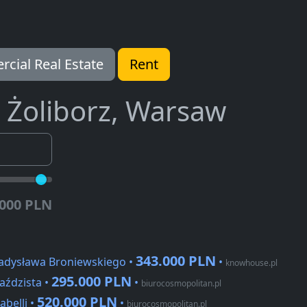
cial Real Estate
Rent
Żoliborz, Warsaw
.000 PLN
343.000 PLN
ładysława Broniewskiego •
•
knowhouse.pl
295.000 PLN
aździsta •
•
biurocosmopolitan.pl
520.000 PLN
abelli •
•
biurocosmopolitan.pl