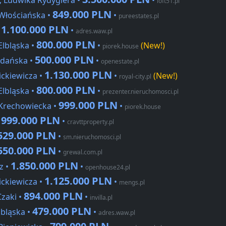
, Ludwika Rydygiera •
•
loft51.pl
849.000 PLN
 Włościańska •
•
pureestates.pl
1.100.000 PLN
•
•
adres.waw.pl
800.000 PLN
Elbląska •
•
(New!)
piorek.house
500.000 PLN
Gdańska •
•
openestate.pl
1.130.000 PLN
ckiewicza •
•
(New!)
royal-city.pl
800.000 PLN
Elbląska •
•
prezenter.nieruchomosci.pl
999.000 PLN
 Krechowiecka •
•
piorek.house
999.000 PLN
•
•
cravttproperty.pl
529.000 PLN
•
sm.nieruchomosci.pl
550.000 PLN
•
grewal.com.pl
1.850.000 PLN
z •
•
openhouse24.pl
1.125.000 PLN
ckiewicza •
•
mengs.pl
894.000 PLN
zaki •
•
invilla.pl
479.000 PLN
lbląska •
•
adres.waw.pl