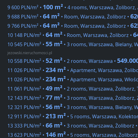
100 m²
9 600 PLN/m² •
• 4 rooms, Warszawa, Żoliborz,
64 m²
62
9 688 PLN/m² •
• Room, Warszawa, Żoliborz •
64 m²
62
9 766 PLN/m² •
• Room, Warszawa, Żoliborz •
64 m²
6
10 148 PLN/m² •
• Room, Warszawa, Żoliborz •
55 m²
10 545 PLN/m² •
• 3 rooms, Warszawa, Bielany, 
jezowski.nieruchomosci.pl
52 m²
549.00
10 558 PLN/m² •
• 2 rooms, Warszawa •
234 m²
11 026 PLN/m² •
• Apartment, Warszawa, Żolibo
234 m²
11 026 PLN/m² •
• Apartment, Warszawa, Włośc
49 m²
11 061 PLN/m² •
• 2 rooms, Warszawa, Żoliborz, 
77 m²
12 143 PLN/m² •
• 3 rooms, Warszawa, Żoliborz,
56 m²
12 321 PLN/m² •
• 3 rooms, Warszawa, Bielany, 
213 m²
12 911 PLN/m² •
• 5 rooms, Warszawa, Kolekto
66 m²
13 333 PLN/m² •
• 3 rooms, Warszawa, Żoliborz 
146 m²
13 623 PLN/m² •
• 5 rooms, Warszawa, Żoliborz