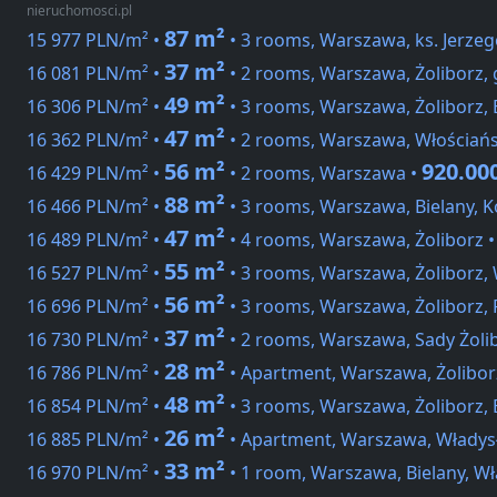
nieruchomosci.pl
87 m²
15 977 PLN/m² •
• 3 rooms, Warszawa, ks. Jerzeg
37 m²
16 081 PLN/m² •
• 2 rooms, Warszawa, Żoliborz, 
49 m²
16 306 PLN/m² •
• 3 rooms, Warszawa, Żoliborz, 
47 m²
16 362 PLN/m² •
• 2 rooms, Warszawa, Włościań
56 m²
920.00
16 429 PLN/m² •
• 2 rooms, Warszawa •
88 m²
16 466 PLN/m² •
• 3 rooms, Warszawa, Bielany, K
47 m²
16 489 PLN/m² •
• 4 rooms, Warszawa, Żoliborz 
55 m²
16 527 PLN/m² •
• 3 rooms, Warszawa, Żoliborz,
56 m²
16 696 PLN/m² •
• 3 rooms, Warszawa, Żoliborz,
37 m²
16 730 PLN/m² •
• 2 rooms, Warszawa, Sady Żoli
28 m²
16 786 PLN/m² •
• Apartment, Warszawa, Żolibor
48 m²
16 854 PLN/m² •
• 3 rooms, Warszawa, Żoliborz, 
26 m²
16 885 PLN/m² •
• Apartment, Warszawa, Władys
33 m²
16 970 PLN/m² •
• 1 room, Warszawa, Bielany, W