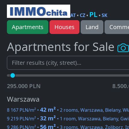
PL
AT
•
CZ
•
•
SK
Apartments
Houses
Land
Commer
Apartments for Sale
295.000 PLN
8.500
Warszawa
42 m²
8 167 PLN/m² •
• 2 rooms, Warszawa, Bielany, W
32 m²
9 219 PLN/m² •
• 1 room, Warszawa, Bielany, Gwi
56 m²
9 286 PLN/m² •
• 3 rooms, Warszawa, Żoliborz, Iz