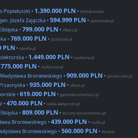
1.390.000 PLN
o Popiełuszki •
•
thehub.estate
594.999 PLN
gen. Józefa Zajączka •
•
openestate.pl
799.000 PLN
Elbląska •
•
ofkors.pl
769.000 PLN
ska •
•
jazzhouse.pl
0 PLN
•
otovilla.pl
1.449.000 PLN
olektorska •
•
revihome.pl
775.000 PLN
•
•
realtyzone.pl
909.000 PLN
 Władysława Broniewskiego •
•
ad-rem.com.pl
935.000 PLN
 Przasnyska •
•
ofkors.pl
619.000 PLN
borskie •
•
gatesnieruchomosci.pl
470.000 PLN
z •
•
stella-weber.com.pl
809.000 PLN
Elbląska •
•
4sciany-nieruchomosci.pl
439.000 PLN
ława Broniewskiego •
•
invilla.pl
560.000 PLN
ładysława Broniewskiego •
•
4sciany-