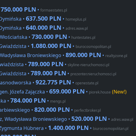
750.000 PLN
•
•
formaestates.pl
637.500 PLN
 Dymińska •
•
homeplus.pl
640.000 PLN
 Dymińska •
•
adres.waw.pl
730.000 PLN
 Włościańska •
•
huntestates.pl
1.080.000 PLN
Gwiaździsta •
•
biurocosmopolitan.pl
890.000 PLN
 Władysława Broniewskiego •
•
realtyzone.pl
789.000 PLN
wiaździsta •
•
skyline-nieruchomosci.pl
789.000 PLN
Gwiaździsta •
•
prezenter.nieruchomosci.pl
922.775 PLN
 Jasnodworska •
•
openestate.pl
659.000 PLN
gen. Józefa Zajączka •
•
(New!)
piorek.house
784.000 PLN
ska •
•
mengs.pl
820.000 PLN
arbiewskiego •
•
perfectbroker.pl
520.000 PLN
z, Władysława Broniewskiego •
•
adres.waw.pl
1.400.000 PLN
, Zygmunta Hübnera •
•
biurocosmopolitan.pl