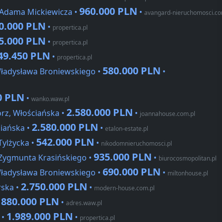
960.000 PLN
 Adama Mickiewicza •
•
avangard-nieruchomosci.c
0.000 PLN
•
propertica.pl
5.000 PLN
•
propertica.pl
49.450 PLN
•
propertica.pl
580.000 PLN
Władysława Broniewskiego •
•
0 PLN
•
wanko.waw.pl
2.580.000 PLN
rz, Włościańska •
•
joannahouse.com.pl
2.580.000 PLN
iańska •
•
etalon-estate.pl
542.000 PLN
Tylżycka •
•
nikodomnieruchomosci.pl
935.000 PLN
 Zygmunta Krasińskiego •
•
biurocosmopolitan.pl
690.000 PLN
Władysława Broniewskiego •
•
miltonhouse.pl
2.750.000 PLN
rska •
•
modern-house.com.pl
880.000 PLN
•
•
adres.waw.pl
1.989.000 PLN
 •
•
propertica.pl