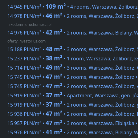
109 m²
14 945 PLN/m² •
• 4 rooms, Warszawa, Żoliborz
46 m²
14 978 PLN/m² •
• 2 rooms, Warszawa, Żoliborz,
nikodomnieruchomosci.pl
42 m²
14 976 PLN/m² •
• 2 rooms, Warszawa, Bielany, 
oferty.investorius.com
48 m²
15 188 PLN/m² •
• 3 rooms, Warszawa, Żoliborz, 
38 m²
15 237 PLN/m² •
• 1 room, Warszawa, Żoliborz, ks
49 m²
15 714 PLN/m² •
• 3 rooms, Warszawa, Żoliborz,
47 m²
15 745 PLN/m² •
• 2 rooms, Warszawa, Żoliborz 
47 m²
15 745 PLN/m² •
• 2 rooms, Warszawa, Żoliborz,
37 m²
15 919 PLN/m² •
• Apartment, Warszawa, gen. Jó
37 m²
15 919 PLN/m² •
• 2 rooms, Warszawa, Żoliborz, 
47 m²
15 936 PLN/m² •
• 2 rooms, Warszawa, Żoliborz,
47 m²
15 957 PLN/m² •
• 3 rooms, Warszawa, Elbląska 
41 m²
15 976 PLN/m² •
• 2 rooms, Warszawa, Bielany, 