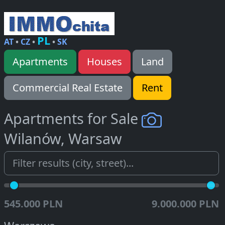
PL
AT
•
CZ
•
•
SK
Apartments
Houses
Land
Commercial Real Estate
Rent
Apartments for Sale
Wilanów, Warsaw
545.000 PLN
9.000.000 PLN