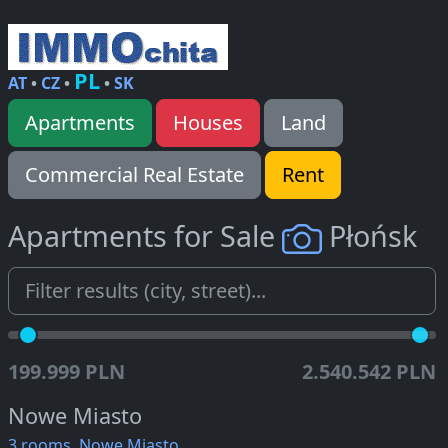
PL
AT
•
CZ
•
•
SK
Apartments
Houses
Land
Commercial Real Estate
Rent
Apartments for Sale
Płońsk
199.999 PLN
2.540.542 PLN
Nowe Miasto
3 rooms, Nowe Miasto