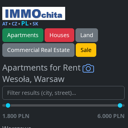
PL
AT
•
CZ
•
•
SK
Apartments
Houses
Land
Commercial Real Estate
Sale
Apartments for Rent
Wesoła, Warsaw
1.800 PLN
6.000 PLN