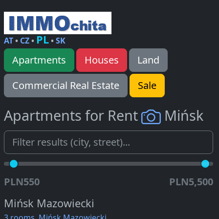
PL
AT
•
CZ
•
•
SK
Apartments
Houses
Land
Commercial Real Estate
Sale
Apartments for Rent
Mińsk
PLN550
PLN5,500
Mińsk Mazowiecki
3 rooms, Mińsk Mazowiecki