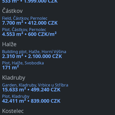
533 m² • 1.999.000 CZK
Částkov
Field, Částkov, Pernolec
7.700 m² • 412.000 CZK
Plot, Částkov, Pernolec
4.553 m² • 600 CZK/m²
Halže
Building plot, Halže, Horní Výšina
2.310 m² • 2.100.000 CZK
Plot, Halže, Svobodka
171 m²
Kladruby
Garden, Kladruby, Vrbice u Stříbra
15.633 m² • 499.240 CZK
Plot, Kladruby
42.411 m² • 839.000 CZK
Kostelec