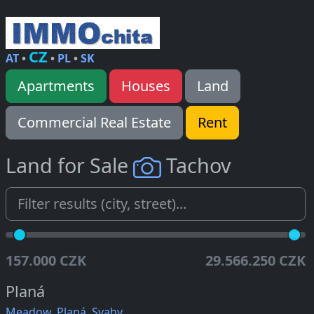
CZ
AT
•
•
PL
•
SK
Apartments
Houses
Land
Commercial Real Estate
Rent
Land for Sale
Tachov
157.000 CZK
29.566.250 CZK
Planá
Meadow, Planá, Svahy