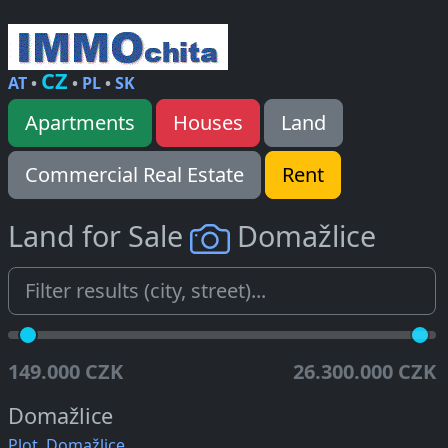
CZ
AT
•
•
PL
•
SK
Apartments
Houses
Land
Commercial Real Estate
Rent
Land for Sale
Domažlice
149.000 CZK
26.300.000 CZK
Domažlice
Plot, Domažlice