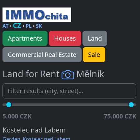
CZ
AT
•
•
PL
•
SK
Apartments
Houses
Land
Commercial Real Estate
Sale
Land for Rent
Mělník
5.000 CZK
75.000 CZK
Kostelec nad Labem
Garden, Kostelec nad Labem