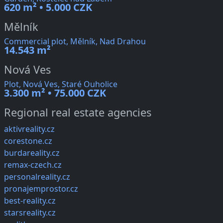
620 m² • 5.000 CZK
Mělník
Commercial plot, Mělník, Nad Drahou
14.543 m²
Nová Ves
Plot, Nová Ves, Staré Ouholice
3.300 m² • 75.000 CZK
Regional real estate agencies
aktivreality.cz
corestone.cz
burdareality.cz
remax-czech.cz
personalreality.cz
pronajemprostor.cz
best-reality.cz
starsreality.cz