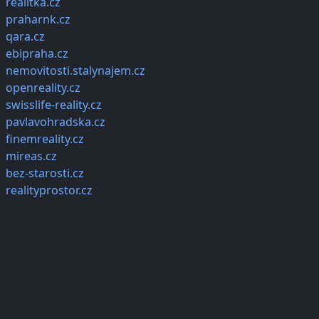
realitka.cz
praharnk.cz
qara.cz
ebipraha.cz
nemovitosti.stalynajem.cz
openreality.cz
swisslife-reality.cz
pavlavohradska.cz
finemreality.cz
mireas.cz
bez-starosti.cz
realityprostor.cz