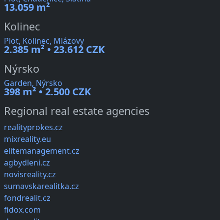
13.059 m²
Kolinec
Plot, Kolinec, Mlázovy
2.385 m² • 23.612 CZK
Nýrsko
Garden, Nýrsko
398 m² • 2.500 CZK
Regional real estate agencies
realityprokes.cz
mixreality.eu
elitemanagement.cz
agbydleni.cz
novisreality.cz
sumavskarealitka.cz
fondrealit.cz
fidox.com