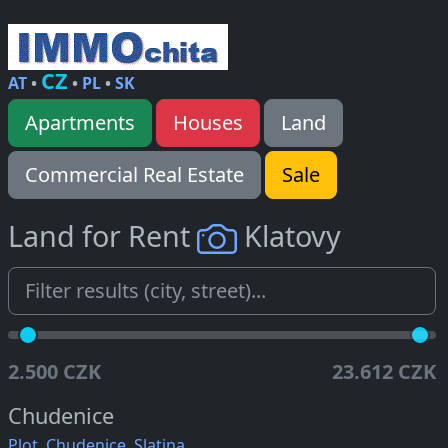
CZ
AT
•
•
PL
•
SK
Apartments
Houses
Land
Commercial Real Estate
Sale
Land for Rent
Klatovy
2.500 CZK
23.612 CZK
Chudenice
Plot, Chudenice, Slatina