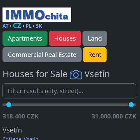
CZ
AT
•
•
PL
•
SK
Apartments
Houses
Land
Commercial Real Estate
Rent
Houses for Sale
Vsetín
318.400 CZK
31.000.000 CZK
Vsetín
Cottage, Vsetín