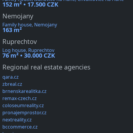
152 m² • 17.500 CZK
Nemojany
Family house, Nemojany
163 m²
Ruprechtov
Log house, Ruprechtov
76 m² • 30.000 CZK
Regional real estate agencies
qara.cz
zbreal.cz
brnenskarealitka.cz
remax-czech.cz
coloseumreality.cz
pronajemprostor.cz
nextreality.cz
bccommerce.cz