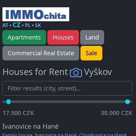
CZ
AT
•
•
PL
•
SK
Apartments
Houses
Land
Commercial Real Estate
Sale
Houses for Rent
Vyškov
17.500 CZK
30.000 CZK
Ivanovice na Hané
Family house, Ivanovice na Hané, Chvalkovice na Hané