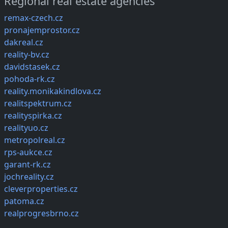
Regional real estate agencies
remax-czech.cz
pronajemprostor.cz
dakreal.cz
reality-bv.cz
davidstasek.cz
pohoda-rk.cz
reality.monikakindlova.cz
realitspektrum.cz
realityspirka.cz
realityuo.cz
metropolreal.cz
rps-aukce.cz
garant-rk.cz
jochreality.cz
cleverproperties.cz
patoma.cz
realprogresbrno.cz