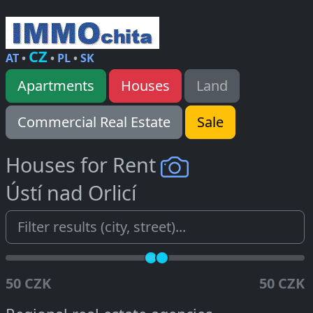
CZ
AT
•
•
PL
•
SK
Apartments
Houses
Land
Commercial Real Estate
Sale
Houses for Rent
Ústí nad Orlicí
50 CZK
50 CZK