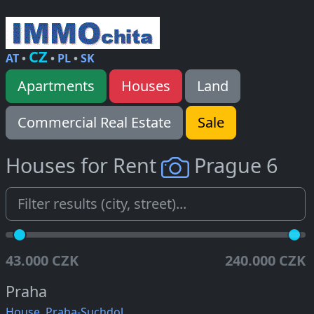
CZ
AT
•
•
PL
•
SK
Apartments
Houses
Land
Commercial Real Estate
Sale
Houses for Rent
Prague 6
43.000 CZK
240.000 CZK
Praha
House, Praha-Suchdol