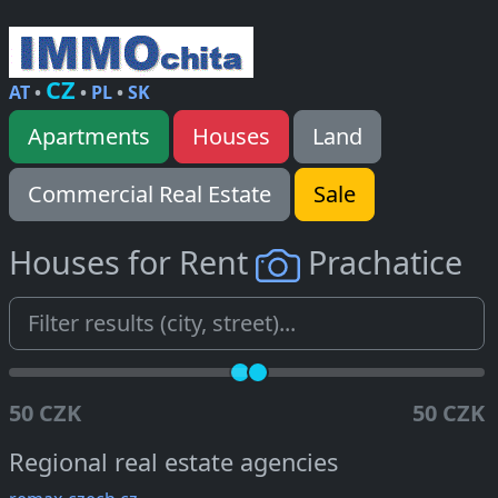
CZ
AT
•
•
PL
•
SK
Apartments
Houses
Land
Commercial Real Estate
Sale
Houses for Rent
Prachatice
50 CZK
50 CZK
Regional real estate agencies