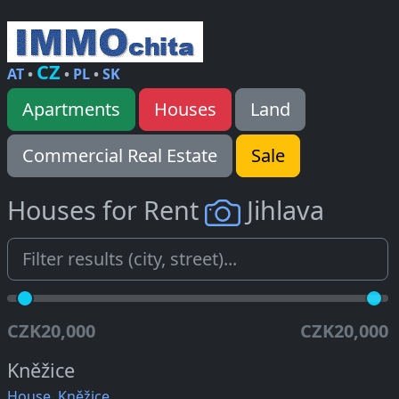
CZ
AT
•
•
PL
•
SK
Apartments
Houses
Land
Commercial Real Estate
Sale
Houses for Rent
Jihlava
CZK20,000
CZK20,000
Kněžice
House, Kněžice