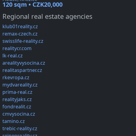
120 sqm • CZK20,000
Regional real estate agencies
klub01reality.cz
remax-czech.cz
swisslife-reality.cz
realitycr.com
lk-real.cz
arealityvysocina.cz
realitaspartner.cz
rkevropa.cz
mydvareality.cz
prima-real.cz
realityjaks.cz
fondrealit.cz
cmvysocina.cz
tamino.cz
trebic-reality.cz
reinenreality.cz