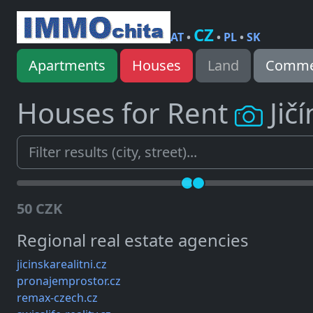
CZ
AT
•
•
PL
•
SK
Apartments
Houses
Land
Commer
Houses for Rent
Jičí
50 CZK
Regional real estate agencies
jicinskarealitni.cz
pronajemprostor.cz
remax-czech.cz