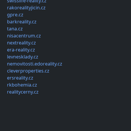
swisslife-reality.cz
rakorealityjicin.cz
gpre.cz
barkreality.cz
tana.cz
nisacentrum.cz
nextreality.cz
era-reality.cz
levnesklady.cz
nemovitosti.edoreality.cz
cleverproperties.cz
ersreality.cz
rkbohemia.cz
realitycerny.cz