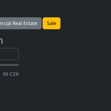
cial Real Estate
Sale
n
50 CZK