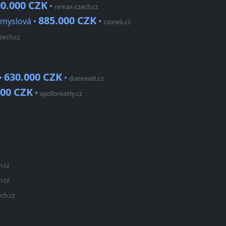
0.000 CZK
•
remax-czech.cz
885.000 CZK
ůmyslová •
•
zvonek.cz
zech.cz
630.000 CZK
 •
•
dumrealit.cz
000 CZK
•
apolloreality.cz
h.cz
h.cz
ch.cz