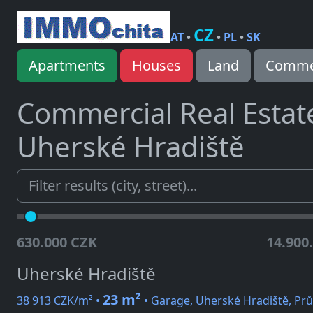
CZ
AT
•
•
PL
•
SK
Apartments
Houses
Land
Commer
Commercial Real Estat
Uherské Hradiště
630.000 CZK
14.900
Uherské Hradiště
23 m²
38 913 CZK/m² •
• Garage, Uherské Hradiště, Pr