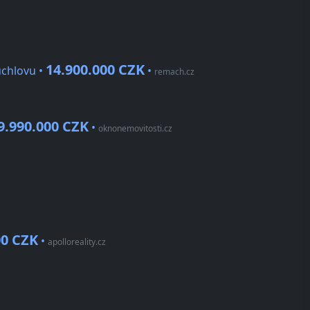
14.900.000 CZK
uchlovu •
•
remach.cz
9.990.000 CZK
•
oknonemovitosti.cz
00 CZK
•
apolloreality.cz