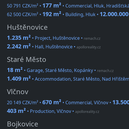
177 m²
50 791 CZK/m² •
• Commercial, Hluk, Hradišťsk
192 m²
12.000.00
62 500 CZK/m² •
• Building, Hluk •
Huštěnovice
1.235 m²
• Project, Huštěnovice
•
remach.cz
2.242 m²
• Hall, Huštěnovice
•
apolloreality.cz
Staré Město
18 m²
• Garage, Staré Město, Kopánky
•
remach.cz
1.409 m²
• Accommodation, Staré Město, Nad Hřiště
Vlčnov
670 m²
13.50
20 149 CZK/m² •
• Commercial, Vlčnov •
403 m²
• Production, Vlčnov
•
apolloreality.cz
Bojkovice