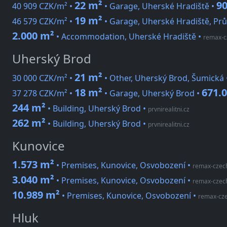
22 m²
90
40 909 CZK/m² •
• Garage, Uherské Hradiště •
19 m²
46 579 CZK/m² •
• Garage, Uherské Hradiště, Pr
2.000 m²
• Accommodation, Uherské Hradiště
•
remax-c
Uherský Brod
21 m²
30 000 CZK/m² •
• Other, Uherský Brod, Šumická
18 m²
671.
37 278 CZK/m² •
• Garage, Uherský Brod •
244 m²
• Building, Uherský Brod
•
prvnirealitni.cz
262 m²
• Building, Uherský Brod
•
prvnirealitni.cz
Kunovice
1.573 m²
• Premises, Kunovice, Osvobození
•
remax-czec
3.040 m²
• Premises, Kunovice, Osvobození
•
remax-czec
10.989 m²
• Premises, Kunovice, Osvobození
•
remax-cze
Hluk