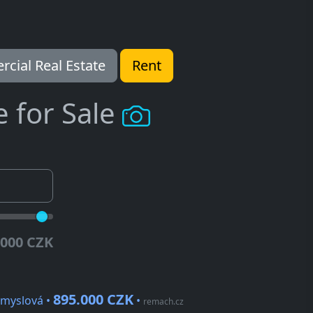
cial Real Estate
Rent
e for Sale
.000 CZK
895.000 CZK
ůmyslová •
•
remach.cz