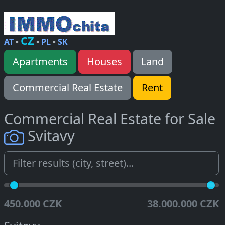
CZ
AT
•
•
PL
•
SK
Apartments
Houses
Land
Commercial Real Estate
Rent
Commercial Real Estate for Sale
Svitavy
450.000 CZK
38.000.000 CZK