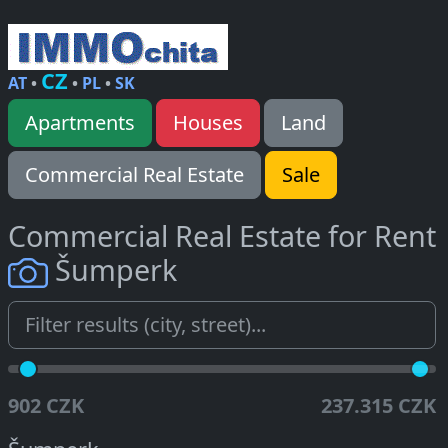
CZ
AT
•
•
PL
•
SK
Apartments
Houses
Land
Commercial Real Estate
Sale
Commercial Real Estate for Rent
Šumperk
902 CZK
237.315 CZK