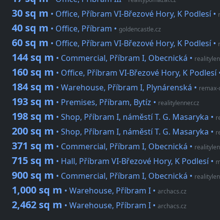
30 sq m
• Office, Příbram VI-Březové Hory, K Podlesí
•
40 sq m
• Office, Příbram
•
goldencastle.cz
60 sq m
• Office, Příbram VI-Březové Hory, K Podlesí
•
144 sq m
• Commercial, Příbram I, Obecnická
•
realityle
160 sq m
• Office, Příbram VI-Březové Hory, K Podlesí
184 sq m
• Warehouse, Příbram I, Plynárenská
•
remax-
193 sq m
• Premises, Příbram, Bytíz
•
realitylenner.cz
198 sq m
• Shop, Příbram I, náměstí T. G. Masaryka
•
r
200 sq m
• Shop, Příbram I, náměstí T. G. Masaryka
•
r
371 sq m
• Commercial, Příbram I, Obecnická
•
realityle
715 sq m
• Hall, Příbram VI-Březové Hory, K Podlesí
•
m
900 sq m
• Commercial, Příbram I, Obecnická
•
realityle
1,000 sq m
• Warehouse, Příbram I
•
archacs.cz
2,462 sq m
• Warehouse, Příbram I
•
archacs.cz