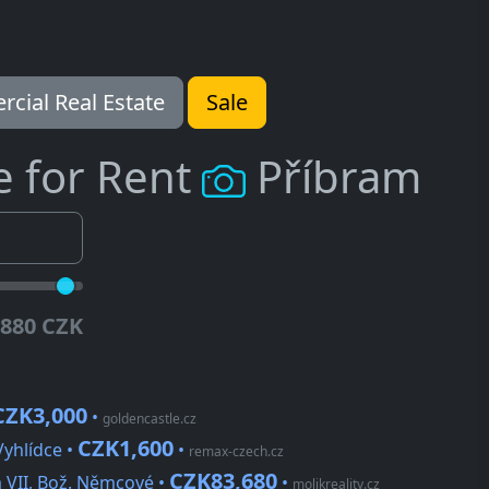
cial Real Estate
Sale
e for Rent
Příbram
.880 CZK
CZK3,000
•
goldencastle.cz
CZK1,600
Vyhlídce •
•
remax-czech.cz
CZK83,680
 VII, Bož. Němcové •
•
molikreality.cz