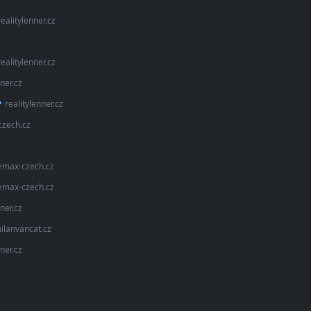
realitylenner.cz
realitylenner.cz
nner.cz
•
realitylenner.cz
czech.cz
emax-czech.cz
emax-czech.cz
nner.cz
ilanvancat.cz
nner.cz