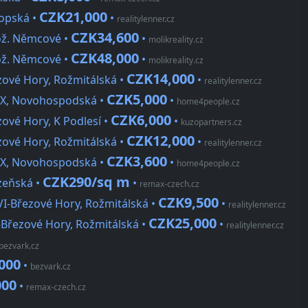
CZK21,000
ropská •
•
realitylenner.cz
CZK34,600
Bož. Němcové •
•
molikreality.cz
CZK48,000
Bož. Němcové •
•
molikreality.cz
CZK14,000
zové Hory, Rožmitálská •
•
realitylenner.cz
CZK5,000
IX, Novohospodská •
•
home4people.cz
CZK6,000
zové Hory, K Podlesí •
•
kuzopartners.cz
CZK12,000
zové Hory, Rožmitálská •
•
realitylenner.cz
CZK3,600
IX, Novohospodská •
•
home4people.cz
CZK290/sq m
ázeňská •
•
remax-czech.cz
CZK9,500
I-Březové Hory, Rožmitálská •
•
realitylenner.cz
CZK25,000
I-Březové Hory, Rožmitálská •
•
realitylenner.cz
bezvark.cz
000
•
bezvark.cz
000
•
remax-czech.cz