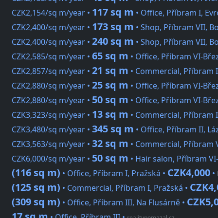
117 sq m
CZK2,154/sq m/year •
• Office, Příbram I, Ev
173 sq m
CZK2,400/sq m/year •
• Shop, Příbram VII, 
240 sq m
CZK2,400/sq m/year •
• Shop, Příbram VII, 
65 sq m
CZK2,585/sq m/year •
• Office, Příbram VI-Bře
21 sq m
CZK2,857/sq m/year •
• Commercial, Příbram 
25 sq m
CZK2,880/sq m/year •
• Office, Příbram VI-Bře
50 sq m
CZK2,880/sq m/year •
• Office, Příbram VI-Bře
13 sq m
CZK3,323/sq m/year •
• Commercial, Příbram 
345 sq m
CZK3,480/sq m/year •
• Office, Příbram II, L
32 sq m
CZK3,563/sq m/year •
• Commercial, Příbram V
50 sq m
CZK6,000/sq m/year •
• Hair salon, Příbram V
(116 sq m)
CZK4,000
• Office, Příbram I, Pražská •
•
(125 sq m)
CZK4,
• Commercial, Příbram I, Pražská •
(309 sq m)
CZK5,
• Office, Příbram III, Na Flusárně •
17 sq m
• Office, Příbram III
•
realitypomazal.cz