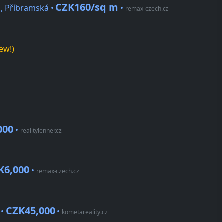
CZK160/sq m
š, Příbramská •
•
remax-czech.cz
ew!)
000
•
realitylenner.cz
K6,000
•
remax-czech.cz
CZK45,000
 •
•
kometareality.cz