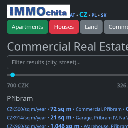
CZ
AT
•
•
PL
•
SK
Apartments
Houses
Land
Commer
Commercial Real Estat
700 CZK
326
Příbram
72 sq m
CZK500/sq m/year •
• Commercial, Příbram •
21 sq m
CZK914/sq m/year •
• Garage, Příbram IV, Na 
1,046 sq m
CZK960/sq m/year •
• Warehouse, Příbram