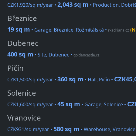
2,043 sq m
CZK1,920/sq m/year •
• Production, Dobří
Březnice
19 sq m
• Garage, Březnice, Rožmitálská
•
(N
rkadriana.cz
Dubenec
400 sq m
• Site, Dubenec
•
goldencastle.cz
Pičín
360 sq m
CZK45,
CZK1,500/sq m/year •
• Hall, Pičín •
Solenice
45 sq m
CZ
CZK1,600/sq m/year •
• Garage, Solenice •
Vranovice
580 sq m
CZK931/sq m/year •
• Warehouse, Vranovice