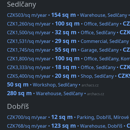
Sedlčany
154 sq m
CZK503/sq m/year •
• Warehouse, Sedlčany 
100 sq m
CZ
CZK1,260/sq m/year •
• Office, Sedlčany •
32 sq m
CZK
CZK1,500/sq m/year •
• Office, Sedlčany •
29 sq m
CZK1,531/sq m/year •
• Commercial, Sedlčany
55 sq m
CZ
CZK1,745/sq m/year •
• Garage, Sedlčany •
100 sq m
CZK1,800/sq m/year •
• Office, Sedlčany, K
18 sq m
CZK
CZK3,333/sq m/year •
• Office, Sedlčany •
20 sq m
CZK
CZK5,400/sq m/year •
• Shop, Sedlčany •
50 sq m
• Workshop, Sedlčany
•
archacs.cz
280 sq m
• Warehouse, Sedlčany
•
archacs.cz
Dobříš
12 sq m
CZK700/sq m/year •
• Parking, Dobříš, Mírové
123 sq m
C
CZK768/sq m/year •
• Warehouse, Dobříš •