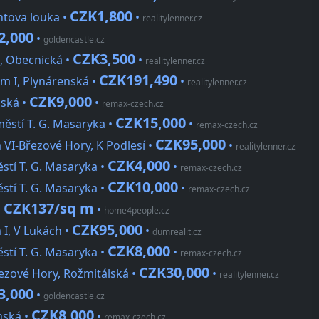
CZK1,800
ntova louka •
•
realitylenner.cz
2,000
•
goldencastle.cz
CZK3,500
, Obecnická •
•
realitylenner.cz
CZK191,490
m I, Plynárenská •
•
realitylenner.cz
CZK9,000
žská •
•
remax-czech.cz
CZK15,000
městí T. G. Masaryka •
•
remax-czech.cz
CZK95,000
VI-Březové Hory, K Podlesí •
•
realitylenner.cz
CZK4,000
ěstí T. G. Masaryka •
•
remax-czech.cz
CZK10,000
ěstí T. G. Masaryka •
•
remax-czech.cz
CZK137/sq m
•
•
home4people.cz
CZK95,000
I, V Lukách •
•
dumrealit.cz
CZK8,000
ěstí T. G. Masaryka •
•
remax-czech.cz
CZK30,000
řezové Hory, Rožmitálská •
•
realitylenner.cz
3,000
•
goldencastle.cz
CZK8,000
nská •
•
remax-czech.cz