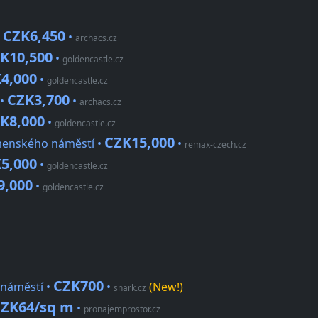
CZK6,450
•
•
archacs.cz
K10,500
•
goldencastle.cz
4,000
•
goldencastle.cz
CZK3,700
 •
•
archacs.cz
K8,000
•
goldencastle.cz
CZK15,000
omenského náměstí •
•
remax-czech.cz
5,000
•
goldencastle.cz
9,000
•
goldencastle.cz
CZK700
 náměstí •
•
(New!)
snark.cz
ZK64/sq m
•
pronajemprostor.cz