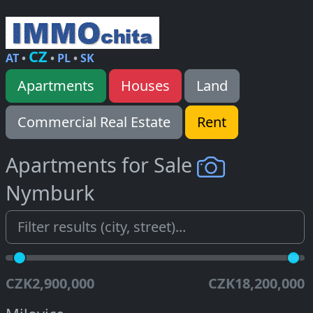
CZ
AT
•
•
PL
•
SK
Apartments
Houses
Land
Commercial Real Estate
Rent
Apartments for Sale
Nymburk
CZK2,900,000
CZK18,200,000